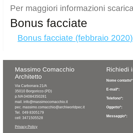
Per maggiori informazioni scari
Bonus facciate
Bonus facciate (febbraio 2020)
Massimo Comacchio
Richiedi 
Architetto
Nome contatto*
Via Carbonara 21/A
E-mail*:
35010 Borgoricco (PD)
p.IVA 04084350281
Telefono*:
mail. info@massimocomacchio.it
pec. massimo.comacchio@archiworldpec.it
Oggetto*:
Tel. 049 8305179
Messaggio*:
cell: 3471505528
Privacy Policy