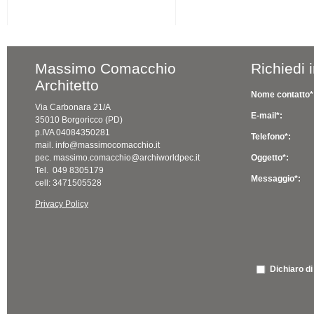
Massimo Comacchio
Richiedi 
Architetto
Nome contatto*
Via Carbonara 21/A
E-mail*:
35010 Borgoricco (PD)
p.IVA 04084350281
Telefono*:
mail. info@massimocomacchio.it
pec. massimo.comacchio@archiworldpec.it
Oggetto*:
Tel. 049 8305179
Messaggio*:
cell: 3471505528
Privacy Policy
Dichiaro di