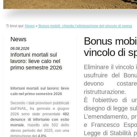
Ti trovi qui:
News
»
Bonus mobili, chiesta l’eliminazione del vincolo di spesa
Bonus mobili
News
vincolo di 
06.08.2026
Infortuni mortali sul
lavoro: lieve calo nel
Eliminare il vincolo
primo semestre 2026
usufruire del Bonu
devono costa
Infortuni mortali sul lavoro: lieve
ristrutturazione.
calo nel primo semestre 2026
È l’obiettivo di
Secondo i dati provvisori pubblicati
disegno di legge su
dall’INAIL, tra gennaio e giugno
2026 sono state presentate
482
L’emendamento, pre
denunce di infortunio con esito
e Francesco Esposi
mortale
, rispetto alle 502 dello
stesso periodo del 2025, con una
Legge di Stabilità 
diminuzione del
4,0%
.