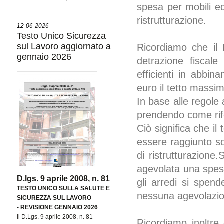
spesa per mobili ed
ristrutturazione.
12-06-2026
Testo Unico Sicurezza
sul Lavoro aggiornato a
Ricordiamo che il 
gennaio 2026
detrazione fiscale
efficienti in abbin
euro il tetto massi
In base alle regole
prendendo come rife
Ciò significa che i
essere raggiunto so
di ristrutturazione.
agevolata una spesa
D.lgs. 9 aprile 2008, n. 81
gli arredi si spen
TESTO UNICO SULLA SALUTE E
nessuna agevolazi
SICUREZZA SUL LAVORO
-
REVISIONE GENNAIO 2026
Il D.Lgs. 9 aprile 2008, n. 81
Ricordiamo inoltre c