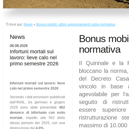
Ti trovi qui:
News
»
Bonus mobili: ultimi aggiornamenti sulla normativa
Bonus mobili
News
normativa
06.08.2026
Infortuni mortali sul
lavoro: lieve calo nel
Il Quirinale e la 
primo semestre 2026
bloccano la norma, 
del Decreto Casa
Infortuni mortali sul lavoro: lieve
vincolo in base 
calo nel primo semestre 2026
agevolabile per l’
Secondo i dati provvisori pubblicati
seguito di ristru
dall’INAIL, tra gennaio e giugno
2026 sono state presentate
482
essere superior
denunce di infortunio con esito
ristrutturazione s
mortale
, rispetto alle 502 dello
stesso periodo del 2025, con una
massimo di 10.000
diminuzione del
4,0%
.