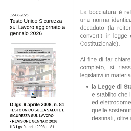
La bocciatura è rel
12-06-2026
una norma identica
Testo Unico Sicurezza
sul Lavoro aggiornato a
decaduto (la reite
gennaio 2026
convertiti in legge
Costituzionale).
Al fine di far chia
completo, si rias
legislativi in materia
la
Legge di St
e stabilito che
ed elettrodomes
D.lgs. 9 aprile 2008, n. 81
quelle sostenut
TESTO UNICO SULLA SALUTE E
SICUREZZA SUL LAVORO
destinati, oltre
-
REVISIONE GENNAIO 2026
Il D.Lgs. 9 aprile 2008, n. 81