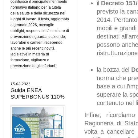
costituisce il principale riferimento
il
Decreto 151
normativo italiano per la tutela
previsto la canc
della salute e della sicurezza nei
2014. Pertanto,
luoghi di lavoro. Il testo, aggiornato
a gennaio 2026, raccoglie
mobili e grandi
obblighi, responsabilità e misure di
destinati all’ar
prevenzione riguardanti aziende,
lavoratori e cantieri, recependo
possono anche 
anche le più recenti novità
ristrutturazion
legislative in materia di
formazione, vigilanza e
prevenzione degli infortuni.
la bozza del
De
norma che prev
15-02-2021
base a cui l’im
Guida ENEA
superare la sp
SUPERBONUS 110%
contenuto nel l
Infine, ricordiam
Ragioneria di Stat
volta a cancellare 