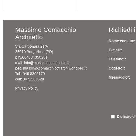
Massimo Comacchio
Richiedi 
Architetto
Nome contatto*
Via Carbonara 21/A
E-mail*:
35010 Borgoricco (PD)
p.IVA 04084350281
Telefono*:
mail. info@massimocomacchio.it
pec. massimo.comacchio@archiworldpec.it
Oggetto*:
Tel. 049 8305179
Messaggio*:
cell: 3471505528
Privacy Policy
Dichiaro di