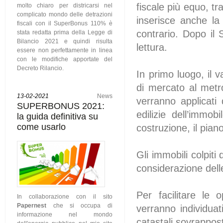
fiscale più equo, tr
molto chiaro per districarsi nel
complicato mondo delle detrazioni
inserisce anche l
fiscali con il SuperBonus 110% è
contrario. Dopo il
stata redatta prima della Legge di
Bilancio 2021 e quindi risulta
lettura.
essere non perfettamente in linea
con le modifiche apportate del
Decreto Rilancio.
In primo luogo, il 
di mercato al metr
13-02-2021
News
verranno applicati 
SUPERBONUS 2021:
edilizie dell’immo
la guida definitiva su
come usarlo
costruzione, il pia
Gli immobili colpiti
considerazione delle 
Per facilitare le 
In collaborazione con il sito
Papernest
che si occupa di
verranno individuat
informazione nel mondo
catastali sovrappost