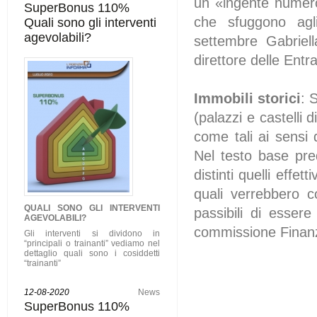
un «ingente numero 
SuperBonus 110%
che sfuggono agli
Quali sono gli interventi
agevolabili?
settembre Gabriell
direttore delle Entra
Immobili storici
: 
(palazzi e castelli 
come tali ai sensi 
Nel testo base pre
distinti quelli effe
quali verrebbero co
QUALI SONO GLI
INTERVENTI
passibili di esser
AGEVOLABILI
?
commissione Finan
Gli interventi si dividono in
“principali o trainanti” vediamo nel
dettaglio quali sono i cosiddetti
“trainanti”
12-08-2020
News
SuperBonus 110%