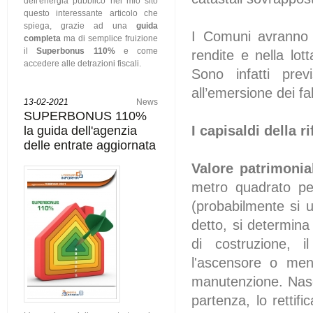
dell'energia pubblico nel mio sito
questo interessante articolo che
spiega, grazie ad una
guida
I Comuni avranno u
completa
ma di semplice fruizione
il
Superbonus 110%
e come
rendite e nella lot
accedere alle detrazioni fiscali.
Sono infatti previ
all’emersione dei fa
13-02-2021
News
SUPERBONUS 110%
I capisaldi della r
la guida dell'agenzia
delle entrate aggiornata
Valore patrimonia
metro quadrato per 
(probabilmente si u
detto, si determina 
di costruzione, il
l'ascensore o men
manutenzione. Nasce
partenza, lo rettifi