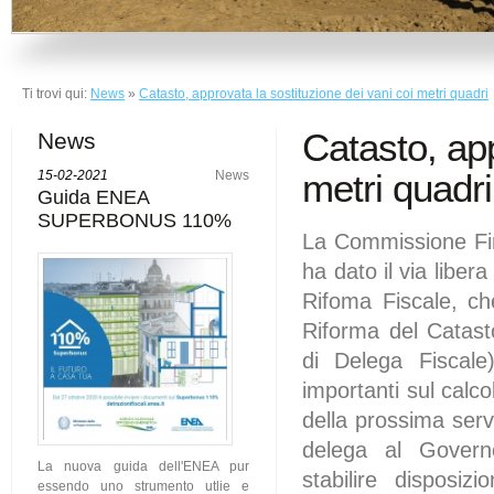
Ti trovi qui:
News
»
Catasto, approvata la sostituzione dei vani coi metri quadri
Catasto, app
News
metri quadri
15-02-2021
News
Guida ENEA
SUPERBONUS 110%
La Commissione Fi
ha dato il via liber
Rifoma Fiscale, c
Riforma del Catasto
di Delega Fiscale)
importanti sul calco
della prossima ser
delega al Gover
La nuova guida dell'ENEA pur
stabilire disposiz
essendo uno strumento utlie e