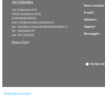
Architetto
Nome contatto*
Via Carbonara 21/A
E-mail*:
35010 Borgoricco (PD)
p.IVA 04084350281
Telefono*:
mail. info@massimocomacchio.it
pec. massimo.comacchio@archiworldpec.it
Oggetto*:
Tel. 049 8305179
Messaggio*:
cell: 3471505528
Privacy Policy
Dichiaro di
Realizzato da w-easy