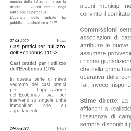
nonché delle infrastrutture per la
alcuni municipi ne
ricarica di veicoli elettrici negli
edifici (cd. Superbonus).
convinto il comitato
L'agenzia delle Entrate ha
pubblicato la circolare n. 24/E
Commissioni cens
associazioni di ca
27-08-2020
News
attribuire le nuove 
Casi pratici per l’utilizzo
dell’Ecobonus 110%
assumere provvedime
i ricorsi giurisdizio
C
asi pratici per l’utilizzo
che nella prima fase
dell’Ecobonus 110%
operativa delle co
In questa serie di news
Tar, invece, risponde
vedremo dei casi pratici
per l’applicazione
dell’Ecobonus sia per
Stime dirette
: La 
interventi su singole unità
immobiliari che su
affianchi a realist
appartamenti.
l'esistenza di ca
sempre disponibili p
24-08-2020
News