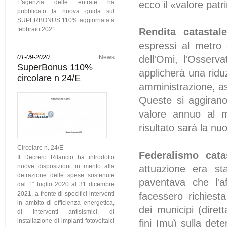
L'agenzia delle entrate ha
ecco il «valore pat
pubblicato la nuova guida sul
SUPERBONUS 110% aggiornata a
febbraio 2021.
Rendita catastale
espressi al metro 
dell'Omi, l'Osserva
01-09-2020
News
SuperBonus 110%
applicherà una ridu
circolare n 24/E
amministrazione, as
Queste si aggirano
valore annuo al me
risultato sarà la nu
Circolare n. 24/E
Federalismo cata
Il Decrero Rilancio ha introdotto
nuove disposizioni in merito alla
attuazione era st
detrazione delle spese sostenute
paventava che l'a
dal 1° luglio 2020 al 31 dicembre
2021, a fronte di specifici interventi
facessero richiest
in ambito di efficienza energetica,
dei municipi (dire
di interventi antisismici, di
installazione di impianti fotovoltaici
fini Imu) sulla dete