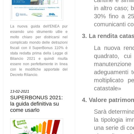
cantine e simi
in altro caso; 
30% fino a 25
comunicanti co
La nuova guida dell'ENEA pur
essendo uno strumento utlie e
3. La rendita catas
molto chiaro per districarsi nel
complicato mondo delle detrazioni
La nuova rendi
fiscali con il SuperBonus 110% è
stata redatta prima della Legge di
quadrato, cui
Bilancio 2021 e quindi risulta
manutenzione
essere non perfettamente in linea
con le modifiche apportate del
adeguamenti te
Decreto Rilancio.
moltiplicato p
catastale»
13-02-2021
SUPERBONUS 2021:
4. Valore patrimon
la guida definitiva su
come usarlo
Sarà determina
la tipologia im
una serie di coe