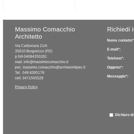
Massimo Comacchio
Richiedi 
Architetto
Nome contatto*
Via Carbonara 21/A
E-mail*:
35010 Borgoricco (PD)
p.IVA 04084350281
Telefono*:
mail. info@massimocomacchio.it
pec. massimo.comacchio@archiworldpec.it
Oggetto*:
Tel. 049 8305179
Messaggio*:
cell: 3471505528
Privacy Policy
Dichiaro di