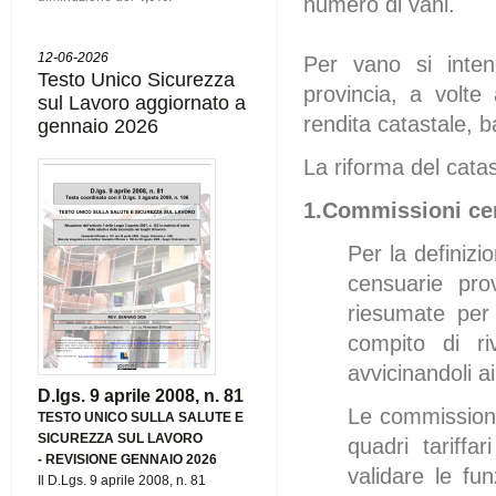
numero di vani.
12-06-2026
Per vano si inten
Testo Unico Sicurezza
provincia, a volte 
sul Lavoro aggiornato a
rendita catastale, ba
gennaio 2026
La riforma del cata
1.Commissioni ce
Per la definiz
censuarie pro
riesumate per 
compito di ri
avvicinandoli ai
D.lgs. 9 aprile 2008, n. 81
Le commissioni 
TESTO UNICO SULLA SALUTE E
SICUREZZA SUL LAVORO
quadri tariff
-
REVISIONE GENNAIO 2026
validare le fun
Il D.Lgs. 9 aprile 2008, n. 81