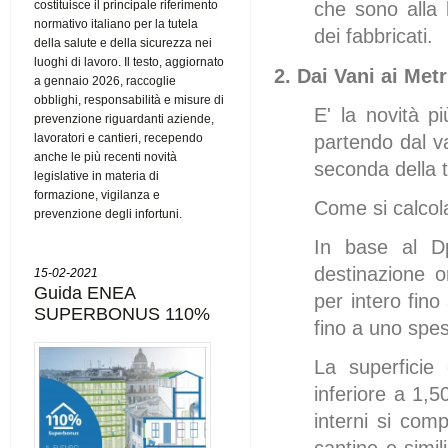
costituisce il principale riferimento
che sono alla 
normativo italiano per la tutela
dei fabbricati.
della salute e della sicurezza nei
luoghi di lavoro. Il testo, aggiornato
2. Dai Vani ai Met
a gennaio 2026, raccoglie
obblighi, responsabilità e misure di
E' la novità p
prevenzione riguardanti aziende,
lavoratori e cantieri, recependo
partendo dal v
anche le più recenti novità
seconda della t
legislative in materia di
formazione, vigilanza e
Come si calcola
prevenzione degli infortuni.
In base al Dp
destinazione or
15-02-2021
Guida ENEA
per intero fin
SUPERBONUS 110%
fino a uno spe
La superficie 
inferiore a 1,
interni si comp