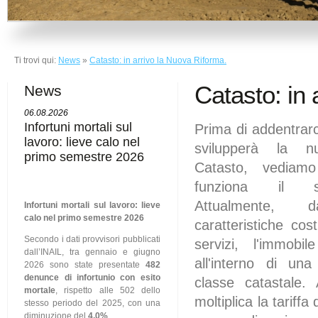
Ti trovi qui:
News
»
Catasto: in arrivo la Nuova Riforma.
Catasto: in 
News
06.08.2026
Infortuni mortali sul
Prima di addentrarc
lavoro: lieve calo nel
svilupperà la n
primo semestre 2026
Catasto, vediam
funziona il s
Attualmente, d
Infortuni mortali sul lavoro: lieve
calo nel primo semestre 2026
caratteristiche cost
Secondo i dati provvisori pubblicati
servizi, l'immobi
dall’INAIL, tra gennaio e giugno
all'interno di un
2026 sono state presentate
482
denunce di infortunio con esito
classe catastale.
mortale
, rispetto alle 502 dello
moltiplica la tariff
stesso periodo del 2025, con una
diminuzione del
4,0%
.