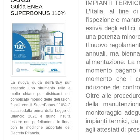
15-02-2021
IMPIANTI TERMIC
Guida ENEA
L’Italia, al fine
SUPERBONUS 110%
l’ispezione e manut
estiva degli edifici
una potenza minore 
Il nuovo regolament
annuali, ma bienna
alimentazione. La mi
momento pagano un 
momento che i cos
La nuova guida dell'ENEA pur
riduzione dei contro
essendo uno strumento utlie e
molto chiaro per districarsi nel
Oltre alle procedure
complicato mondo delle detrazioni
della manutenzion
fiscali con il SuperBonus 110% è
stata redatta prima della Legge di
monitoraggio adegua
Bilancio 2021 e quindi risulta
impianti termici, d
essere non perfettamente in linea
con le modifiche apportate del
agli attestati di pr
Decreto Rilancio.