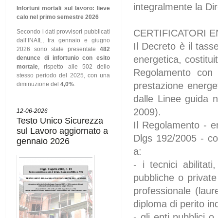
integralmente la Di
Infortuni mortali sul lavoro: lieve
calo nel primo semestre 2026
CERTIFICATORI E
Secondo i dati provvisori pubblicati
dall’INAIL, tra gennaio e giugno
Il Decreto è il tass
2026 sono state presentate
482
energetica, costitu
denunce di infortunio con esito
mortale
, rispetto alle 502 dello
Regolamento con l
stesso periodo del 2025, con una
prestazione energet
diminuzione del
4,0%
.
dalle Linee guida n
2009).
12-06-2026
Testo Unico Sicurezza
Il Regolamento - em
sul Lavoro aggiornato a
Dlgs 192/2005 - cons
gennaio 2026
a:
- i tecnici abilitat
pubbliche o private 
professionale (laure
diploma di perito in
- gli enti pubblici 