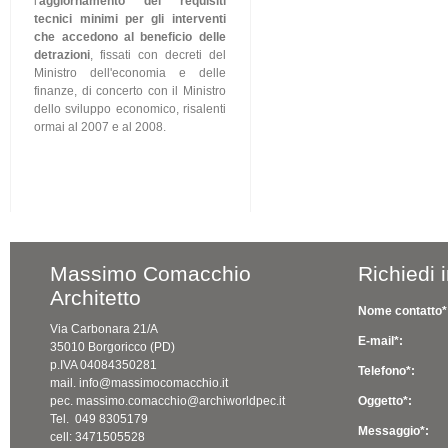
l'
aggiornamento dei requisiti
tecnici minimi per gli interventi
che accedono al beneficio delle
detrazioni
, fissati con decreti del
Ministro dell'economia e delle
finanze, di concerto con il Ministro
dello sviluppo economico, risalenti
ormai al 2007 e al 2008.
Massimo Comacchio
Richiedi 
Architetto
Nome contatto*
Via Carbonara 21/A
E-mail*:
35010 Borgoricco (PD)
p.IVA 04084350281
Telefono*:
mail. info@massimocomacchio.it
pec. massimo.comacchio@archiworldpec.it
Oggetto*:
Tel. 049 8305179
Messaggio*:
cell: 3471505528