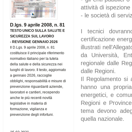
attività di ispezione
- le società di serv
D.lgs. 9 aprile 2008, n. 81
I tecnici dovrann
TESTO UNICO SULLA SALUTE E
SICUREZZA SUL LAVORO
certificazione ener
-
REVISIONE GENNAIO 2026
illustrati nell’Alleg
Il D.Lgs. 9 aprile 2008, n. 81
costituisce il principale riferimento
da Università, Ent
normativo italiano per la tutela
regionale dalle Reg
della salute e della sicurezza nei
dalle Regioni.
luoghi di lavoro. Il testo, aggiornato
a gennaio 2026, raccoglie
Il Regolamento si 
obblighi, responsabilità e misure di
hanno una propria d
prevenzione riguardanti aziende,
lavoratori e cantieri, recependo
energetici, e comun
anche le più recenti novità
Regioni e Provinc
legislative in materia di
formazione, vigilanza e
tema devono adegu
prevenzione degli infortuni.
quella nazionale.