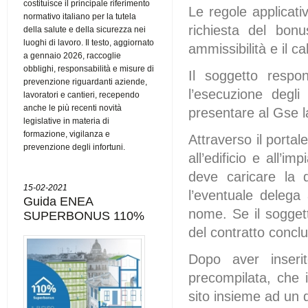
costituisce il principale riferimento
Le regole applicativ
normativo italiano per la tutela
richiesta del bonu
della salute e della sicurezza nei
luoghi di lavoro. Il testo, aggiornato
ammissibilità e il ca
a gennaio 2026, raccoglie
obblighi, responsabilità e misure di
Il soggetto respo
prevenzione riguardanti aziende,
l’esecuzione degli
lavoratori e cantieri, recependo
anche le più recenti novità
presentare al Gse l
legislative in materia di
formazione, vigilanza e
Attraverso il portal
prevenzione degli infortuni.
all’edificio e all’i
deve caricare la d
15-02-2021
l’eventuale delega
Guida ENEA
nome. Se il sogget
SUPERBONUS 110%
del contratto concl
Dopo aver inserit
precompilata, che 
sito insieme ad un 