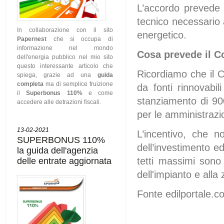
L’accordo prevede 
tecnico necessario a
In collaborazione con il sito
energetico.
Papernest
che si occupa di
informazione nel mondo
Cosa prevede il C
dell'energia pubblico nel mio sito
questo interessante articolo che
Ricordiamo che il C
spiega, grazie ad una
guida
completa
ma di semplice fruizione
da fonti rinnovabil
il
Superbonus 110%
e come
stanziamento di 900
accedere alle detrazioni fiscali.
per le amministrazi
13-02-2021
L’incentivo, che n
SUPERBONUS 110%
dell’investimento e
la guida dell'agenzia
delle entrate aggiornata
tetti massimi sono 
dell'impianto e alla 
Fonte edilportale.