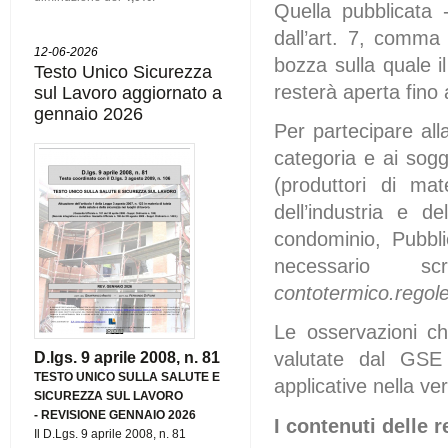
Quella pubblicata
dall’art. 7, comma
12-06-2026
bozza sulla quale i
Testo Unico Sicurezza
resterà aperta fino
sul Lavoro aggiornato a
gennaio 2026
Per partecipare alla
categoria e ai sogge
(produttori di mat
dell’industria e de
condominio, Pubbli
necessario sc
contotermico.regol
Le osservazioni c
valutate dal GSE
D.lgs. 9 aprile 2008, n. 81
TESTO UNICO SULLA SALUTE E
applicative nella ver
SICUREZZA SUL LAVORO
-
REVISIONE GENNAIO 2026
I contenuti delle 
Il D.Lgs. 9 aprile 2008, n. 81