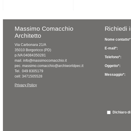
Massimo Comacchio
Richiedi 
Architetto
Nome contatto*
Via Carbonara 21/A
E-mail*:
35010 Borgoricco (PD)
p.IVA 04084350281
Telefono*:
mail. info@massimocomacchio.it
pec. massimo.comacchio@archiworldpec.it
Oggetto*:
Tel. 049 8305179
Messaggio*:
cell: 3471505528
Privacy Policy
Dichiaro di