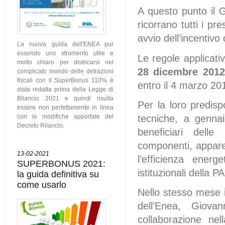
A questo punto il G
ricorrano tutti i pr
avvio dell’incentivo 
La nuova guida dell'ENEA pur
essendo uno strumento utlie e
Le regole applicati
molto chiaro per districarsi nel
28 dicembre 2012
complicato mondo delle detrazioni
fiscali con il SuperBonus 110% è
entro il 4 marzo 201
stata redatta prima della Legge di
Bilancio 2021 e quindi risulta
Per la loro predisp
essere non perfettamente in linea
tecniche, a gennai
con le modifiche apportate del
Decreto Rilancio.
beneficiari delle
componenti, apparecc
13-02-2021
l’efficienza ener
SUPERBONUS 2021:
istituzionali della 
la guida definitiva su
come usarlo
Nello stesso mese 
dell’Enea, Giova
collaborazione nel