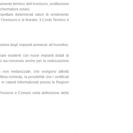
olamento termico dell’involucro, sostituzione
schermature solari).
spettare determinati valori di rendimento
’involucro e le finestre. Il Conto Termico è
ssima degli impianti ammessi all’incentivo,
rnale esistenti con nuovi impianti dotati di
vo sia concesso anche per la realizzazione
 non metanizzate, che svolgono attività
a richiesta, la possibilità che i certificati
in catasti informatizzati presso le Regioni
 Province e Comuni nella definizione delle