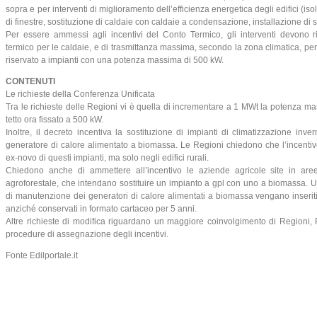
sopra e per interventi di miglioramento dell’efficienza energetica degli edifici (is
di finestre, sostituzione di caldaie con caldaie a condensazione, installazione di 
Per essere ammessi agli incentivi del Conto Termico, gli interventi devono ri
termico per le caldaie, e di trasmittanza massima, secondo la zona climatica, per l
riservato a impianti con una potenza massima di 500 kW.
CONTENUTI
Le richieste della Conferenza Unificata
Tra le richieste delle Regioni vi è quella di incrementare a 1 MWt la potenza ma
tetto ora fissato a 500 kW.
Inoltre, il decreto incentiva la sostituzione di impianti di climatizzazione inve
generatore di calore alimentato a biomassa. Le Regioni chiedono che l’incenti
ex-novo di questi impianti, ma solo negli edifici rurali.
Chiedono anche di ammettere all’incentivo le aziende agricole site in aree
agroforestale, che intendano sostituire un impianto a gpl con uno a biomassa. Ultim
di manutenzione dei generatori di calore alimentati a biomassa vengano inseriti 
anziché conservati in formato cartaceo per 5 anni.
Altre richieste di modifica riguardano un maggiore coinvolgimento di Regioni,
procedure di assegnazione degli incentivi.
Fonte Edilportale.it