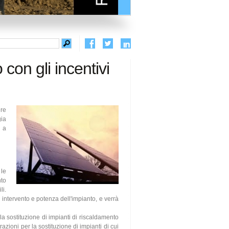
 con gli incentivi
re
gia
, a
le
to
li.
di intervento e potenza dell'impianto, e verrà
la sostituzione di impianti di riscaldamento
azioni per la sostituzione di impianti di cui