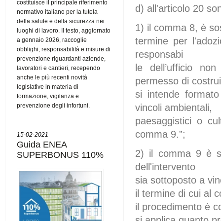
costituisce il principale riferimento
d) all'articolo 20 s
normativo italiano per la tutela
della salute e della sicurezza nei
1) il comma 8, è sos
luoghi di lavoro. Il testo, aggiornato
termine per l'adozi
a gennaio 2026, raccoglie
obblighi, responsabilità e misure di
responsabi
prevenzione riguardanti aziende,
le dell’ufficio n
lavoratori e cantieri, recependo
anche le più recenti novità
permesso di costru
legislative in materia di
si intende formato 
formazione, vigilanza e
prevenzione degli infortuni.
vincoli ambientali,
paesaggistici o cul
comma 9.”;
15-02-2021
Guida ENEA
2) il comma 9 è so
SUPERBONUS 110%
dell'intervento
sia sottoposto a vinc
il termine di cui al
il procedimento è c
si applica quanto pr