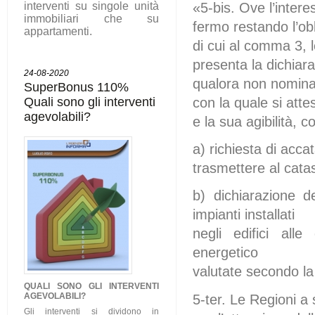
interventi su singole unità
«5-bis. Ove l’inte
immobiliari che su
fermo restando l’ob
appartamenti.
di cui al comma 3, le
presenta la dichiara
24-08-2020
qualora non nominato
SuperBonus 110%
Quali sono gli interventi
con la quale si atte
agevolabili?
e la sua agibilità,
a) richiesta di acca
trasmettere al cata
b) dichiarazione de
impianti installati
negli edifici alle
energetico
valutate secondo la
QUALI SONO GLI
INTERVENTI
AGEVOLABILI
?
5-ter. Le Regioni a 
Gli interventi si dividono in