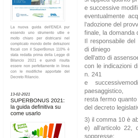
e successive modific
eventualmente acqu
l’adozione del pro
La nuova guida dell'ENEA pur
finale, la domanda d
essendo uno strumento utlie e
molto chiaro per districarsi nel
Il responsabile del
complicato mondo delle detrazioni
di diniego
fiscali con il SuperBonus 110% è
stata redatta prima della Legge di
dell’atto di assensoe
Bilancio 2021 e quindi risulta
con le indicazioni 
essere non perfettamente in linea
con le modifiche apportate del
n. 241
Decreto Rilancio.
e successivemodi
paesaggistico,
13-02-2021
resta fermo quanto 
SUPERBONUS 2021:
la guida definitiva su
del decreto legisla
come usarlo
3) il comma 10 è a
e) all’articolo 2
soppresse;