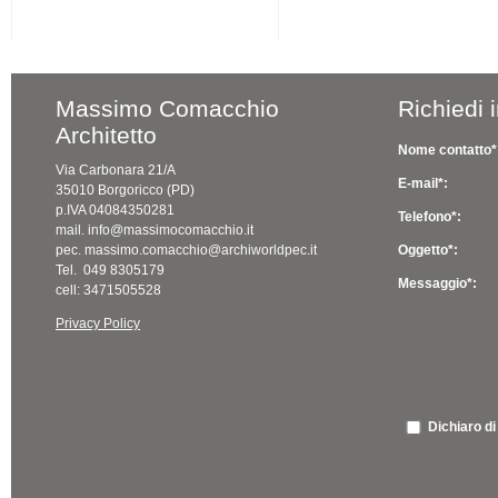
Massimo Comacchio
Richiedi 
Architetto
Nome contatto*
Via Carbonara 21/A
E-mail*:
35010 Borgoricco (PD)
p.IVA 04084350281
Telefono*:
mail. info@massimocomacchio.it
pec. massimo.comacchio@archiworldpec.it
Oggetto*:
Tel. 049 8305179
Messaggio*:
cell: 3471505528
Privacy Policy
Dichiaro di