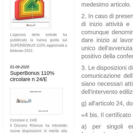
medesimo articolo.
2. In caso di prese
di inizio attività e
comunque denominati
L'agenzia delle entrate ha
dare inizio ai lav
pubblicato la nuova guida sul
SUPERBONUS 110% aggiornata a
unico dell’avvenuta
febbraio 2021.
positivo della confe
3. Le disposizioni d
01-09-2020
SuperBonus 110%
comunicazione dell’
circolare n 24/E
siano necessari att
dell’intervento ediliz
g) all’articolo 24, 
«4 bis. Il certificat
Circolare n. 24/E
a) per singoli ed
Il Decrero Rilancio ha introdotto
nuove disposizioni in merito alla