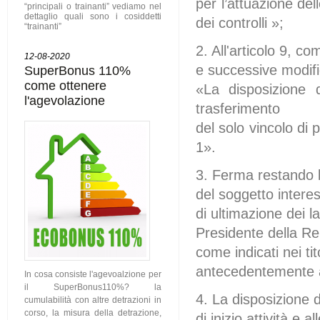
per l’attuazione del
“principali o trainanti” vediamo nel
dettaglio quali sono i cosiddetti
dei controlli »;
“trainanti”
2. All'articolo 9, 
12-08-2020
e successive modific
SuperBonus 110%
come ottenere
«La disposizione 
l'agevolazione
trasferimento
del solo vincolo di 
1».
3. Ferma restando l
del soggetto interes
di ultimazione dei la
Presidente della Re
come indicati nei tit
antecedentemente al
In cosa consiste l'agevoalzione per
il SuperBonus110%? la
4. La disposizione 
cumulabilità con altre detrazioni in
corso, la misura della detrazione,
di inizio attività e a