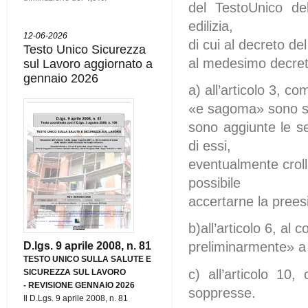
del TestoUnico del
edilizia,
12-06-2026
di cui al decreto d
Testo Unico Sicurezza
al medesimo decreto
sul Lavoro aggiornato a
gennaio 2026
a) all’articolo 3, c
«e sagoma» sono so
sono aggiunte le seg
di essi,
eventualmente crolla
possibile
accertarne la prees
b)all’articolo 6, al
preliminarmente» a
D.lgs. 9 aprile 2008, n. 81
TESTO UNICO SULLA SALUTE E
c) all’articolo 10
SICUREZZA SUL LAVORO
-
REVISIONE GENNAIO 2026
soppresse.
Il D.Lgs. 9 aprile 2008, n. 81