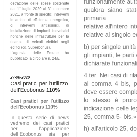
funzionalmente aut
detrazione delle spese sostenute
qualora siano stat
dal 1° luglio 2020 al 31 dicembre
2021, a fronte di specifici interventi
primaria
in ambito di efficienza energetica,
relative all’intero 
di interventi antisismici, di
installazione di impianti fotovoltaici
relative al singolo 
nonché delle infrastrutture per la
ricarica di veicoli elettrici negli
b) per singole unità
edifici (cd. Superbonus).
L'agenzia delle Entrate ha
gli impianti, le par
pubblicato la circolare n. 24/E
dichiarate funzionali 
4 ter. Nei casi di ril
27-08-2020
Casi pratici per l’utilizzo
al comma 4 bis, pr
dell’Ecobonus 110%
deve essere comple
lo stesso è proro
C
asi pratici per l’utilizzo
dell’Ecobonus 110%
indicazione delle le
25, comma 5- bis.»
In questa serie di news
vedremo dei casi pratici
h) all’articolo 25, 
per l’applicazione
dell’Ecobonus sia per