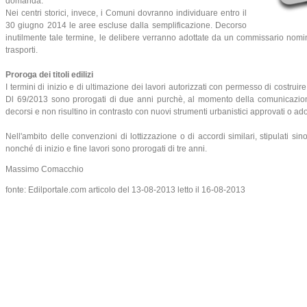
domanda.
Nei centri storici, invece, i Comuni dovranno individuare entro il
30 giugno 2014 le aree escluse dalla semplificazione. Decorso
inutilmente tale termine, le delibere verranno adottate da un commissario nomina
trasporti.
Proroga dei titoli edilizi
I termini di inizio e di ultimazione dei lavori autorizzati con permesso di costruire
Dl 69/2013 sono prorogati di due anni purchè, al momento della comunicazione 
decorsi e non risultino in contrasto con nuovi strumenti urbanistici approvati o adot
Nell'ambito delle convenzioni di lottizzazione o di accordi similari, stipulati sin
nonché di inizio e fine lavori sono prorogati di tre anni.
Massimo Comacchio
fonte: Edilportale.com articolo del 13-08-2013 letto il 16-08-2013