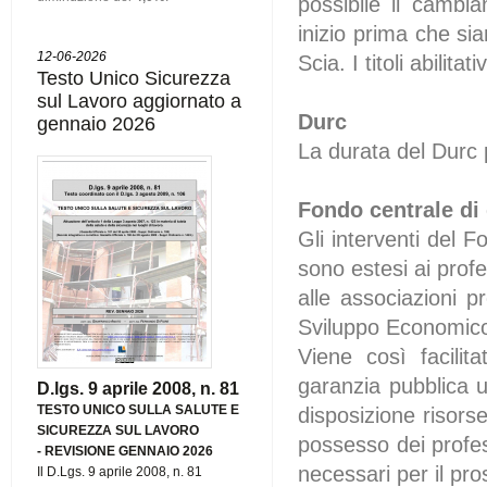
possibile il cambi
inizio prima che sia
12-06-2026
Scia. I titoli abilita
Testo Unico Sicurezza
sul Lavoro aggiornato a
Durc
gennaio 2026
La durata del Durc 
Fondo centrale di 
Gli interventi del 
sono estesi ai profes
alle associazioni pr
Sviluppo Economic
Viene così facilit
garanzia pubblica u
D.lgs. 9 aprile 2008, n. 81
TESTO UNICO SULLA SALUTE E
disposizione risor
SICUREZZA SUL LAVORO
possesso dei profess
-
REVISIONE GENNAIO 2026
necessari per il pro
Il D.Lgs. 9 aprile 2008, n. 81