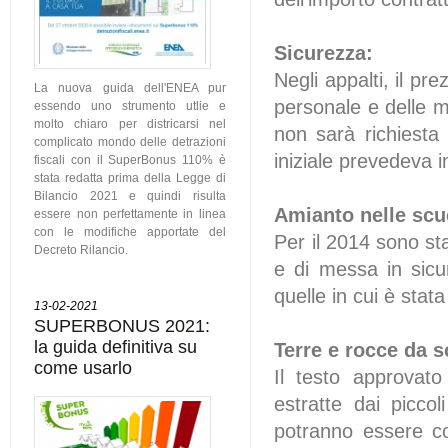
Sicurezza:
Negli appalti, il pr
La nuova guida dell'ENEA pur
personale e delle m
essendo uno strumento utlie e
molto chiaro per districarsi nel
non sarà richiesta 
complicato mondo delle detrazioni
iniziale prevedeva i
fiscali con il SuperBonus 110% è
stata redatta prima della Legge di
Bilancio 2021 e quindi risulta
Amianto nelle scu
essere non perfettamente in linea
con le modifiche apportate del
Per il 2014 sono sta
Decreto Rilancio.
e di messa in sicur
quelle in cui è stat
13-02-2021
SUPERBONUS 2021:
la guida definitiva su
Terre e rocce da 
come usarlo
Il testo approvato
estratte dai picco
potranno essere co