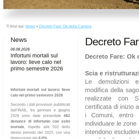
Ti trovi qui:
News
»
Decreto Fare: Ok della Camera
Decreto Far
News
06.08.2026
Infortuni mortali sul
Decreto Fare: Ok 
lavoro: lieve calo nel
primo semestre 2026
Scia e ristrutturaz
Le demolizioni e
modifica della sa
Infortuni mortali sul lavoro: lieve
calo nel primo semestre 2026
realizzate con S
Secondo i dati provvisori pubblicati
certificata di inizio a
dall’INAIL, tra gennaio e giugno
i Comuni, entro 
2026 sono state presentate
482
denunce di infortunio con esito
individuare le zone 
mortale
, rispetto alle 502 dello
intendono escludere 
stesso periodo del 2025, con una
diminuzione del
4,0%
.