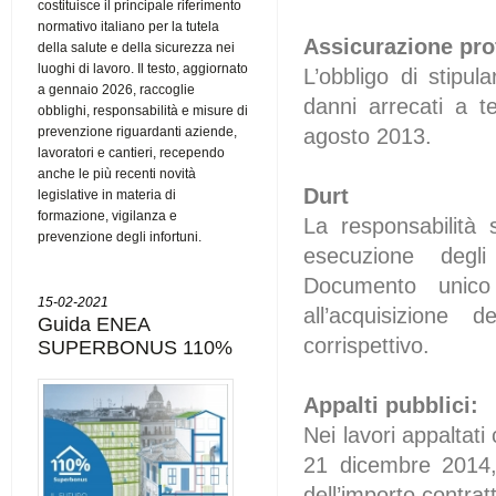
costituisce il principale riferimento
normativo italiano per la tutela
Assicurazione pro
della salute e della sicurezza nei
luoghi di lavoro. Il testo, aggiornato
L’obbligo di stipul
a gennaio 2026, raccoglie
danni arrecati a te
obblighi, responsabilità e misure di
prevenzione riguardanti aziende,
agosto 2013.
lavoratori e cantieri, recependo
anche le più recenti novità
Durt
legislative in materia di
formazione, vigilanza e
La responsabilità s
prevenzione degli infortuni.
esecuzione degli
Documento unico d
15-02-2021
all’acquisizione
Guida ENEA
corrispettivo.
SUPERBONUS 110%
Appalti pubblici:
Nei lavori appaltati
21 dicembre 2014, 
dell’importo contrat