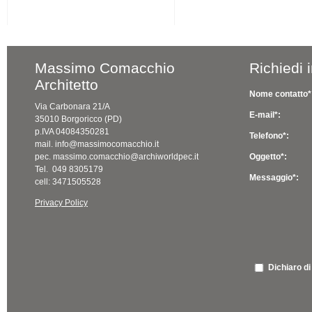
Massimo Comacchio
Richiedi 
Architetto
Nome contatto*
Via Carbonara 21/A
E-mail*:
35010 Borgoricco (PD)
p.IVA 04084350281
Telefono*:
mail. info@massimocomacchio.it
pec. massimo.comacchio@archiworldpec.it
Oggetto*:
Tel. 049 8305179
Messaggio*:
cell: 3471505528
Privacy Policy
Dichiaro di