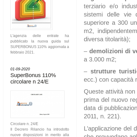
terziario e/o indus
sistemi delle vie
superiore a 300 un
m2, indipendenteme
L'agenzia delle entrate ha
diversa titolarità);
pubblicato la nuova guida sul
SUPERBONUS 110% aggiornata a
–
demolizioni di v
febbraio 2021.
a 3.000 m2;
01-09-2020
–
strutture turisti
SuperBonus 110%
ecc.) con capacità 
circolare n 24/E
Queste attività non
prima del nuovo reg
data di pubblicazio
2011, n. 221).
Circolare n. 24/E
L’applicazione del di
Il Decrero Rilancio ha introdotto
nuove disposizioni in merito alla
che provvedano agli