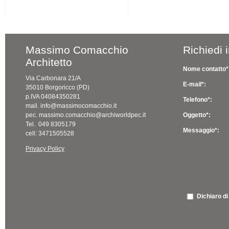
Massimo Comacchio
Richiedi 
Architetto
Nome contatto*
Via Carbonara 21/A
E-mail*:
35010 Borgoricco (PD)
p.IVA 04084350281
Telefono*:
mail. info@massimocomacchio.it
pec. massimo.comacchio@archiworldpec.it
Oggetto*:
Tel. 049 8305179
Messaggio*:
cell: 3471505528
Privacy Policy
Dichiaro di