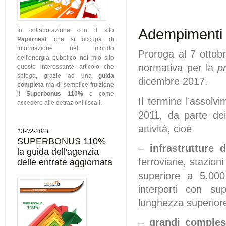
Adempimenti 
In collaborazione con il sito
Papernest
che si occupa di
informazione nel mondo
Proroga al 7 ottobr
dell'energia pubblico nel mio sito
normativa per la
p
questo interessante articolo che
spiega, grazie ad una
guida
dicembre 2017.
completa
ma di semplice fruizione
il
Superbonus 110%
e come
Il termine l’assolv
accedere alle detrazioni fiscali.
2011, da parte dei 
attività, cioè
13-02-2021
SUPERBONUS 110%
–
infrastrutture 
la guida dell'agenzia
ferroviarie, stazion
delle entrate aggiornata
superiore a 5.000
interporti con su
lunghezza superiore
–
grandi compless