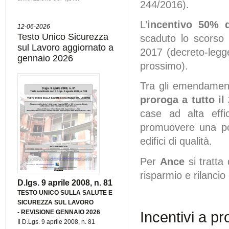
244/2016).
L’
incentivo 50% d
12-06-2026
Testo Unico Sicurezza
scaduto lo scorso 
sul Lavoro aggiornato a
2017 (decreto-legg
gennaio 2026
prossimo).
Tra gli emendamen
proroga a tutto il
case ad alta effi
promuovere una pol
edifici di qualità.
Per
Ance
si tratta
risparmio e rilanci
D.lgs. 9 aprile 2008, n. 81
TESTO UNICO SULLA SALUTE E
SICUREZZA SUL LAVORO
-
REVISIONE GENNAIO 2026
Incentivi a pr
Il D.Lgs. 9 aprile 2008, n. 81