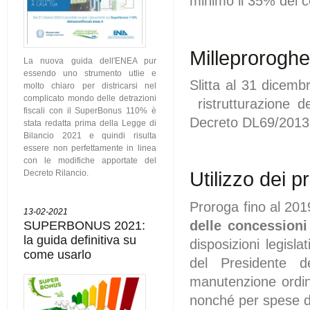
minimo il 35% dei c
Milleproroghe 
La nuova guida dell'ENEA pur
essendo uno strumento utlie e
Slitta al 31 dicemb
molto chiaro per districarsi nel
complicato mondo delle detrazioni
ristrutturazione d
fiscali con il SuperBonus 110% è
Decreto DL69/2013 
stata redatta prima della Legge di
Bilancio 2021 e quindi risulta
essere non perfettamente in linea
con le modifiche apportate del
Utilizzo dei p
Decreto Rilancio.
Proroga fino al 2019
13-02-2021
delle concessioni 
SUPERBONUS 2021:
la guida definitiva su
disposizioni legisla
come usarlo
del Presidente 
manutenzione ordin
nonché per spese di