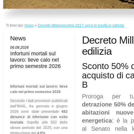
Ti trovi qui:
News
»
Decreto Milleproroghe 2017: ecco le novità in edilizia
Decreto Mil
News
edilizia
06.08.2026
Infortuni mortali sul
lavoro: lieve calo nel
Sconto 50% de
primo semestre 2026
acquisto di c
B
Infortuni mortali sul lavoro: lieve
calo nel primo semestre 2026
Proroga per tu
Secondo i dati provvisori pubblicati
detrazione 50% del
dall’INAIL, tra gennaio e giugno
abitazioni nuov
2026 sono state presentate
482
denunce di infortunio con esito
energetica
: è la p
mortale
, rispetto alle 502 dello
al Senato nella l
stesso periodo del 2025, con una
diminuzione del
4,0%
.