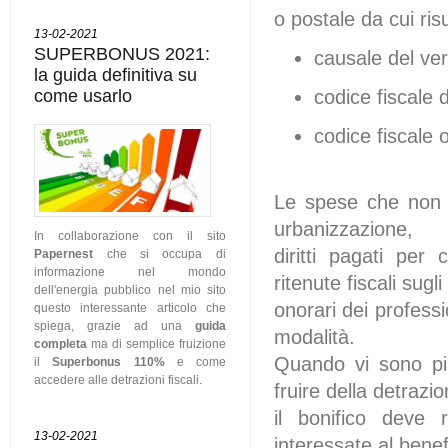
o postale da cui risu
13-02-2021
SUPERBONUS 2021:
causale del v
la guida definitiva su
come usarlo
codice fiscale
codice fiscale 
Le spese che non è
urbanizzazione,
In collaborazione con il sito
diritti pagati per 
Papernest
che si occupa di
informazione nel mondo
ritenute fiscali sugli
dell'energia pubblico nel mio sito
onorari dei profess
questo interessante articolo che
spiega, grazie ad una
guida
modalità.
completa
ma di semplice fruizione
Quando vi sono più
il
Superbonus 110%
e come
accedere alle detrazioni fiscali.
fruire della detrazio
il bonifico deve 
13-02-2021
interessate al benefi