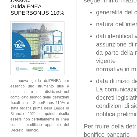
seguenti informazio
15-02-2021
Guida ENEA
generalità del 
SUPERBONUS 110%
natura dell’int
dati identificat
assunzione di r
da parte della 
vigente
normativa in ma
data di inizio d
La nuova guida dell'ENEA pur
essendo uno strumento utlie e
La comunicazion
molto chiaro per districarsi nel
decreti legislativ
complicato mondo delle detrazioni
fiscali con il SuperBonus 110% è
condizioni di s
stata redatta prima della Legge di
notifica prelimi
Bilancio 2021 e quindi risulta
essere non perfettamente in linea
con le modifiche apportate del
Per fruire della de
Decreto Rilancio.
bonifico bancario