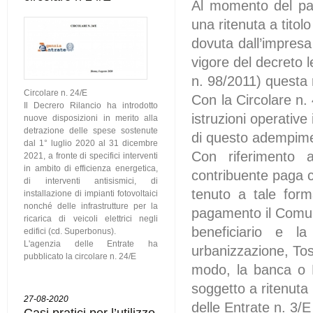
Al momento del pa
una ritenuta a titol
dovuta dall’impresa 
vigore del decreto 
n. 98/2011) questa 
Circolare n. 24/E
Con la Circolare n. 
Il Decrero Rilancio ha introdotto
istruzioni operative 
nuove disposizioni in merito alla
detrazione delle spese sostenute
di questo adempim
dal 1° luglio 2020 al 31 dicembre
Con riferimento 
2021, a fronte di specifici interventi
in ambito di efficienza energetica,
contribuente paga 
di interventi antisismici, di
tenuto a tale form
installazione di impianti fotovoltaici
nonché delle infrastrutture per la
pagamento il Comu
ricarica di veicoli elettrici negli
beneficiario e l
edifici (cd. Superbonus).
L'agenzia delle Entrate ha
urbanizzazione, Tos
pubblicato la circolare n. 24/E
modo, la banca o 
soggetto a ritenuta 
27-08-2020
delle Entrate n. 3/
Casi pratici per l’utilizzo