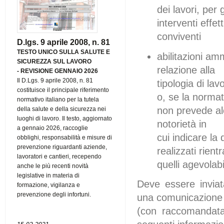
dei lavori, per g
interventi effet
conviventi
D.lgs. 9 aprile 2008, n. 81
TESTO UNICO SULLA SALUTE E
abilitazioni amm
SICUREZZA SUL LAVORO
relazione alla
-
REVISIONE GENNAIO 2026
Il D.Lgs. 9 aprile 2008, n. 81
tipologia di la
costituisce il principale riferimento
o, se la normat
normativo italiano per la tutela
non prevede alcu
della salute e della sicurezza nei
luoghi di lavoro. Il testo, aggiornato
notorietà in
a gennaio 2026, raccoglie
cui indicare la 
obblighi, responsabilità e misure di
prevenzione riguardanti aziende,
realizzati rient
lavoratori e cantieri, recependo
quelli agevolabil
anche le più recenti novità
legislative in materia di
Deve essere inviata
formazione, vigilanza e
prevenzione degli infortuni.
una comunicazione
(con raccomandata 