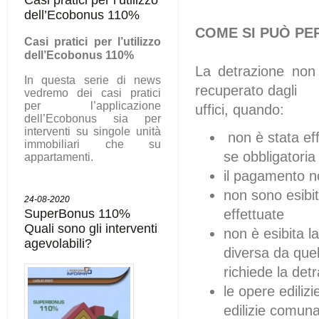
dell’Ecobonus 110%
COME SI PUÒ PE
C
asi pratici per l’utilizzo
dell’Ecobonus 110%
La detrazione non 
In questa serie di news
recuperato dagli
vedremo dei casi pratici
per l’applicazione
uffici, quando:
dell’Ecobonus sia per
interventi su singole unità
non è stata ef
immobiliari che su
se obbligatoria
appartamenti.
il pagamento no
non sono esibit
24-08-2020
SuperBonus 110%
effettuate
Quali sono gli interventi
non è esibita l
agevolabili?
diversa da que
richiede la det
le opere ediliz
edilizie comuna