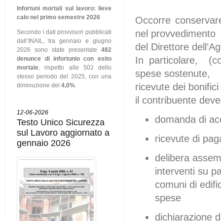
Infortuni mortali sul lavoro: lieve
calo nel primo semestre 2026
Occorre conservare 
nel provvedimento
Secondo i dati provvisori pubblicati
dall’INAIL, tra gennaio e giugno
del Direttore dell’
2026 sono state presentate
482
In particolare, (c
denunce di infortunio con esito
mortale
, rispetto alle 502 dello
spese sostenute,
stesso periodo del 2025, con una
ricevute dei bonific
diminuzione del
4,0%
.
il contribuente dev
12-06-2026
domanda di acc
Testo Unico Sicurezza
sul Lavoro aggiornato a
ricevute di pag
gennaio 2026
delibera assemb
interventi su pa
comuni di edific
spese
dichiarazione 