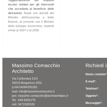
l'
aggiornamento dei requisiti
tecnici minimi per gli interventi
che accedono al beneficio delle
detrazioni
, fissati con decreti del
Ministro dell'economia e delle
finanze, di concerto con il Ministro
dello sviluppo economico, risalenti
ormai al 2007 e al 2008.
Massimo Comacchio
Richiedi 
Architetto
Nome contatto*
Via Carbonara 21/A
E-mail*:
35010 Borgoricco (PD)
p.IVA 04084350281
Telefono*:
mail. info@massimocomacchio.it
pec. massimo.comacchio@archiworldpec.it
Oggetto*:
Tel. 049 8305179
Messaggio*:
cell: 3471505528