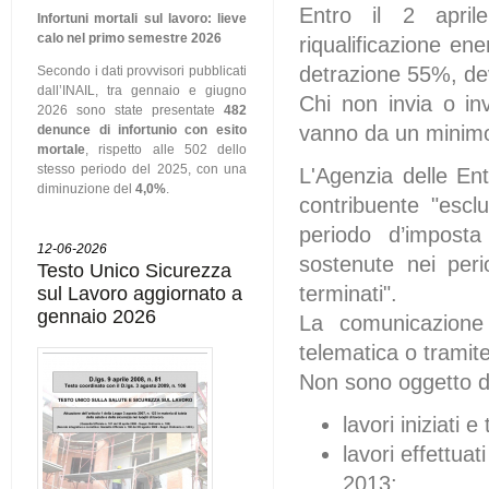
Entro il 2 april
Infortuni mortali sul lavoro: lieve
calo nel primo semestre 2026
riqualificazione ene
detrazione 55%, dev
Secondo i dati provvisori pubblicati
dall’INAIL, tra gennaio e giugno
Chi non invia o inv
2026 sono state presentate
482
vanno da un minimo
denunce di infortunio con esito
mortale
, rispetto alle 502 dello
stesso periodo del 2025, con una
L'Agenzia delle Ent
diminuzione del
4,0%
.
contribuente "escl
periodo d’imposta
12-06-2026
sostenute nei peri
Testo Unico Sicurezza
terminati".
sul Lavoro aggiornato a
gennaio 2026
La comunicazione 
telematica o tramite 
Non sono oggetto d
lavori iniziati 
lavori effettua
2013;