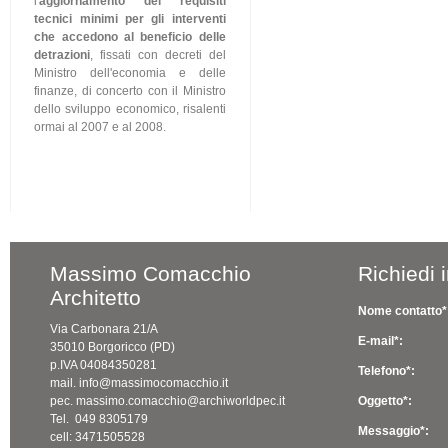
l'
aggiornamento dei requisiti
tecnici minimi per gli interventi
che accedono al beneficio delle
detrazioni
, fissati con decreti del
Ministro dell'economia e delle
finanze, di concerto con il Ministro
dello sviluppo economico, risalenti
ormai al 2007 e al 2008.
Massimo Comacchio
Richiedi 
Architetto
Nome contatto*
Via Carbonara 21/A
E-mail*:
35010 Borgoricco (PD)
p.IVA 04084350281
Telefono*:
mail. info@massimocomacchio.it
pec. massimo.comacchio@archiworldpec.it
Oggetto*:
Tel. 049 8305179
Messaggio*:
cell: 3471505528