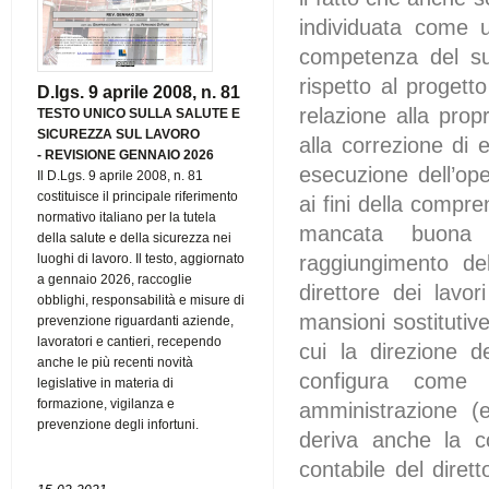
individuata come u
competenza del suo
rispetto al progett
D.lgs. 9 aprile 2008, n. 81
relazione alla prop
TESTO UNICO SULLA SALUTE E
SICUREZZA SUL LAVORO
alla correzione di 
-
REVISIONE GENNAIO 2026
esecuzione dell’op
Il D.Lgs. 9 aprile 2008, n. 81
costituisce il principale riferimento
ai fini della compre
normativo italiano per la tutela
mancata buona ri
della salute e della sicurezza nei
raggiungimento del
luoghi di lavoro. Il testo, aggiornato
a gennaio 2026, raccoglie
direttore dei lavo
obblighi, responsabilità e misure di
mansioni sostitutiv
prevenzione riguardanti aziende,
lavoratori e cantieri, recependo
cui la direzione d
anche le più recenti novità
configura come r
legislative in materia di
formazione, vigilanza e
amministrazione (e
prevenzione degli infortuni.
deriva anche la co
contabile del diret