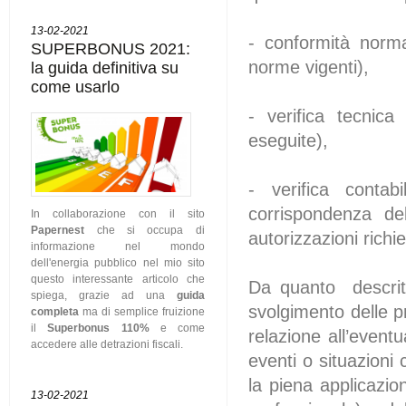
13-02-2021
- conformità norma
SUPERBONUS 2021:
norme vigenti),
la guida definitiva su
come usarlo
- verifica tecnica
eseguite),
- verifica contabi
corrispondenza del
In collaborazione con il sito
Papernest
che si occupa di
autorizzazioni richie
informazione nel mondo
dell'energia pubblico nel mio sito
questo interessante articolo che
Da quanto descritt
spiega, grazie ad una
guida
svolgimento delle p
completa
ma di semplice fruizione
il
Superbonus 110%
e come
relazione all’event
accedere alle detrazioni fiscali.
eventi o situazioni
la piena applicazion
13-02-2021