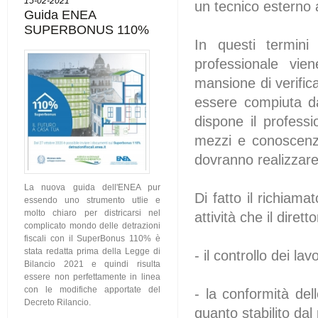
15-02-2021
un tecnico esterno 
Guida ENEA
SUPERBONUS 110%
In questi termini
professionale vien
mansione di verifica
essere compiuta da
dispone il professi
mezzi e conoscenze
dovranno realizzare
La nuova guida dell'ENEA pur
Di fatto il richiama
essendo uno strumento utlie e
molto chiaro per districarsi nel
attività che il diret
complicato mondo delle detrazioni
fiscali con il SuperBonus 110% è
stata redatta prima della Legge di
- il controllo dei l
Bilancio 2021 e quindi risulta
essere non perfettamente in linea
con le modifiche apportate del
- la conformità del
Decreto Rilancio.
quanto stabilito dal