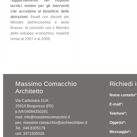
l'
aggiornamento dei requisiti
tecnici minimi per gli interventi
che accedono al beneficio delle
detrazioni
, fissati con decreti del
Ministro dell'economia e delle
finanze, di concerto con il Ministro
dello sviluppo economico, risalenti
ormai al 2007 e al 2008.
Massimo Comacchio
Richiedi 
Architetto
Nome contatto*
Via Carbonara 21/A
E-mail*:
35010 Borgoricco (PD)
p.IVA 04084350281
Telefono*:
mail. info@massimocomacchio.it
pec. massimo.comacchio@archiworldpec.it
Oggetto*:
Tel. 049 8305179
Messaggio*:
cell: 3471505528