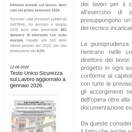
dei lavori per il 
Infortuni mortali sul lavoro: lieve
calo nel primo semestre 2026
all’esercizio di
presuppongono un’ap
Secondo i dati provvisori pubblicati
dall’INAIL, tra gennaio e giugno
del tecnico incaric
2026 sono state presentate
482
denunce di infortunio con esito
mortale
, rispetto alle 502 dello
La giurisprudenza 
stesso periodo del 2025, con una
rientrano nelle c
diminuzione del
4,0%
.
direttore dei lavor
progetto in ogni su
12-06-2026
Testo Unico Sicurezza
conforme al capitol
sul Lavoro aggiornato a
con tutte le previsi
gennaio 2026
gli accorgimenti ne
dell’opera oltre all
documentazione esecu
Da queste considera
il fatto che anche s