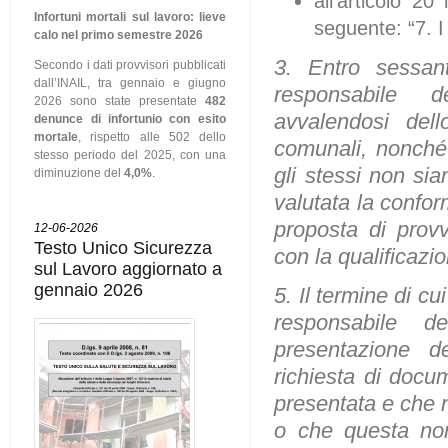
all'articolo 2
Infortuni mortali sul lavoro: lieve
seguente: “7. 
calo nel primo semestre 2026
3. Entro sessant
Secondo i dati provvisori pubblicati
dall’INAIL, tra gennaio e giugno
responsabile 
2026 sono state presentate
482
avvalendosi dello
denunce di infortunio con esito
mortale
, rispetto alle 502 dello
comunali, nonché 
stesso periodo del 2025, con una
gli stessi non sia
diminuzione del
4,0%
.
valutata la confor
proposta di provv
12-06-2026
Testo Unico Sicurezza
con la qualificazio
sul Lavoro aggiornato a
gennaio 2026
5. Il termine di c
responsabile de
presentazione d
richiesta di docu
presentata e che n
o che questa non