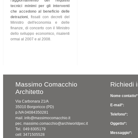
l'
aggiornamento dei requisiti
tecnici minimi per gli interventi
che accedono al beneficio delle
detrazioni
, fissati con decreti del
Ministro dell'economia e delle
finanze, di concerto con il Ministro
dello sviluppo economico, risalenti
ormai al 2007 e al 2008.
Massimo Comacchio
Richiedi 
Architetto
Nome contatto*
Via Carbonara 21/A
E-mail*:
35010 Borgoricco (PD)
p.IVA 04084350281
Telefono*:
mail. info@massimocomacchio.it
pec. massimo.comacchio@archiworldpec.it
Oggetto*:
Tel. 049 8305179
Messaggio*:
cell: 3471505528