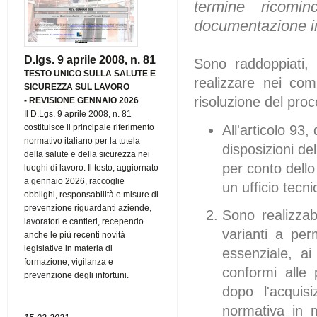
termine ricomin
documentazione in
D.lgs. 9 aprile 2008, n. 81
Sono raddoppiati, 
TESTO UNICO SULLA SALUTE E
realizzare nei com
SICUREZZA SUL LAVORO
risoluzione del pro
-
REVISIONE GENNAIO 2026
Il D.Lgs. 9 aprile 2008, n. 81
All'articolo 93
costituisce il principale riferimento
normativo italiano per la tutela
disposizioni de
della salute e della sicurezza nei
per conto dello
luoghi di lavoro. Il testo, aggiornato
a gennaio 2026, raccoglie
un ufficio tecn
obblighi, responsabilità e misure di
prevenzione riguardanti aziende,
Sono realizzabi
lavoratori e cantieri, recependo
varianti a per
anche le più recenti novità
legislative in materia di
essenziale, ai
formazione, vigilanza e
conformi alle p
prevenzione degli infortuni.
dopo l'acquisi
normativa in m