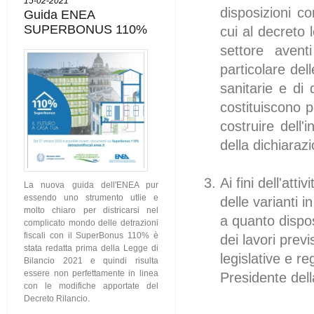
15-02-2021
disposizioni co
Guida ENEA
SUPERBONUS 110%
cui al decreto 
settore aventi
particolare del
sanitarie e di 
costituiscono p
costruire dell
della dichiarazi
Ai fini dell'att
La nuova guida dell'ENEA pur
essendo uno strumento utlie e
delle varianti 
molto chiaro per districarsi nel
a quanto dispo
complicato mondo delle detrazioni
fiscali con il SuperBonus 110% è
dei lavori previ
stata redatta prima della Legge di
legislative e re
Bilancio 2021 e quindi risulta
essere non perfettamente in linea
Presidente del
con le modifiche apportate del
Decreto Rilancio.