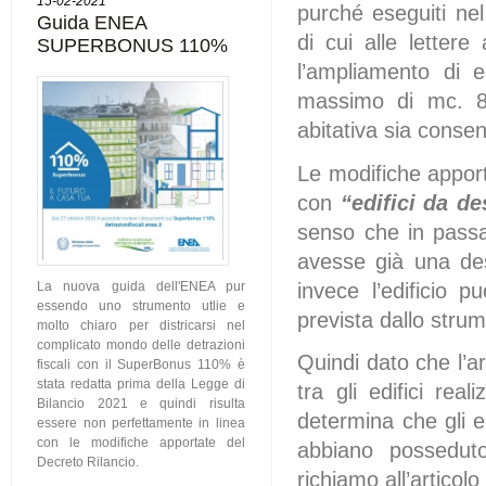
15-02-2021
purché eseguiti nel 
Guida ENEA
di cui alle letter
SUPERBONUS 110%
l’ampliamento di e
massimo di mc. 80
abitativa sia consen
Le modifiche apport
con
“edifici da de
senso che in passat
avesse già una des
invece l’edificio 
La nuova guida dell'ENEA pur
essendo uno strumento utlie e
prevista dallo stru
molto chiaro per districarsi nel
complicato mondo delle detrazioni
Quindi dato che l’
fiscali con il SuperBonus 110% è
stata redatta prima della Legge di
tra gli edifici rea
Bilancio 2021 e quindi risulta
determina che gli e
essere non perfettamente in linea
con le modifiche apportate del
abbiano posseduto
Decreto Rilancio.
richiamo all’artico