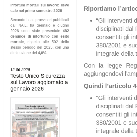
Infortuni mortali sul lavoro: lieve
Riportiamo l’artic
calo nel primo semestre 2026
“Gli interventi 
Secondo i dati provvisori pubblicati
dall’INAIL, tra gennaio e giugno
disciplinati da
2026 sono state presentate
482
consentiti gli in
denunce di infortunio con esito
mortale
, rispetto alle 502 dello
380/2001 e succ
stesso periodo del 2025, con una
integrale della 
diminuzione del
4,0%
.
Con la legge Regi
12-06-2026
aggiungendovi l’am
Testo Unico Sicurezza
sul Lavoro aggiornato a
Quindi l’articolo 
gennaio 2026
“Gli interventi 
disciplinati da
consentiti gli in
380/2001 e succ
integrale della 