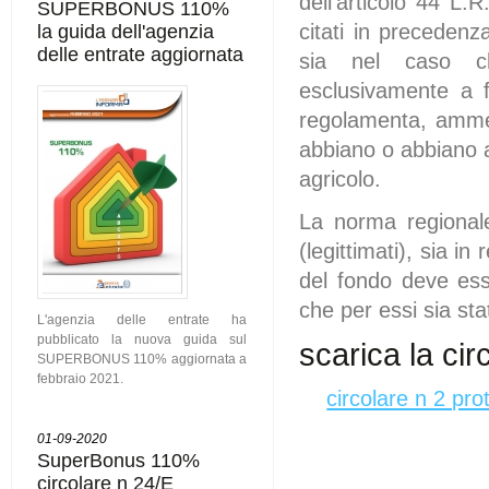
dell’articolo 44 L.R
SUPERBONUS 110%
la guida dell'agenzia
citati in precedenz
delle entrate aggiornata
sia nel caso ch
esclusivamente a fa
regolamenta, ammett
abbiano o abbiano a
agricolo.
La norma regionale
(legittimati), sia in
del fondo deve ess
che per essi sia sta
L'agenzia delle entrate ha
pubblicato la nuova guida sul
scarica la cir
SUPERBONUS 110% aggiornata a
febbraio 2021.
circolare n 2 pro
01-09-2020
SuperBonus 110%
circolare n 24/E