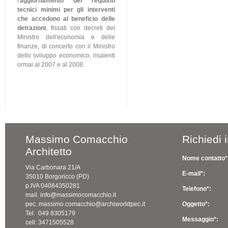
l'
aggiornamento dei requisiti
tecnici minimi per gli interventi
che accedono al beneficio delle
detrazioni
, fissati con decreti del
Ministro dell'economia e delle
finanze, di concerto con il Ministro
dello sviluppo economico, risalenti
ormai al 2007 e al 2008.
Massimo Comacchio
Richiedi 
Architetto
Nome contatto*
Via Carbonara 21/A
E-mail*:
35010 Borgoricco (PD)
p.IVA 04084350281
Telefono*:
mail. info@massimocomacchio.it
pec. massimo.comacchio@archiworldpec.it
Oggetto*:
Tel. 049 8305179
Messaggio*:
cell: 3471505528