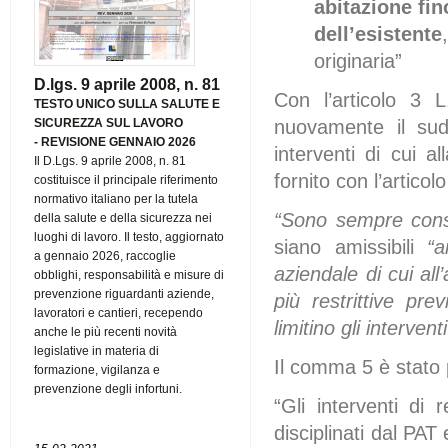
abitazione fi
dell’esistente
originaria”
D.lgs. 9 aprile 2008, n. 81
Con l’articolo 3 L
TESTO UNICO SULLA SALUTE E
nuovamente il sud
SICUREZZA SUL LAVORO
-
REVISIONE GENNAIO 2026
interventi di cui 
Il D.Lgs. 9 aprile 2008, n. 81
fornito con l’articolo
costituisce il principale riferimento
normativo italiano per la tutela
“Sono sempre conse
della salute e della sicurezza nei
luoghi di lavoro. Il testo, aggiornato
siano amissibili
“a
a gennaio 2026, raccoglie
aziendale di cui al
obblighi, responsabilità e misure di
prevenzione riguardanti aziende,
più restrittive pre
lavoratori e cantieri, recependo
limitino gli interven
anche le più recenti novità
legislative in materia di
Il comma 5 è stato p
formazione, vigilanza e
prevenzione degli infortuni.
“Gli interventi di 
disciplinati dal PAT