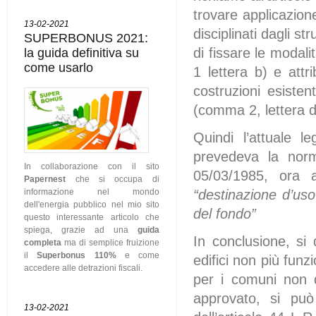
trovare applicazione
13-02-2021
disciplinati dagli s
SUPERBONUS 2021:
di fissare le modali
la guida definitiva su
come usarlo
1 lettera b) e attr
costruzioni esisten
(comma 2, lettera d
Quindi l’attuale l
prevedeva la norma
In collaborazione con il sito
05/03/1985, ora a
Papernest
che si occupa di
“destinazione d’uso
informazione nel mondo
dell'energia pubblico nel mio sito
del fondo”
questo interessante articolo che
spiega, grazie ad una
guida
In conclusione, si 
completa
ma di semplice fruizione
il
Superbonus 110%
e come
edifici non più funz
accedere alle detrazioni fiscali.
per i comuni non d
approvato, si pu
13-02-2021