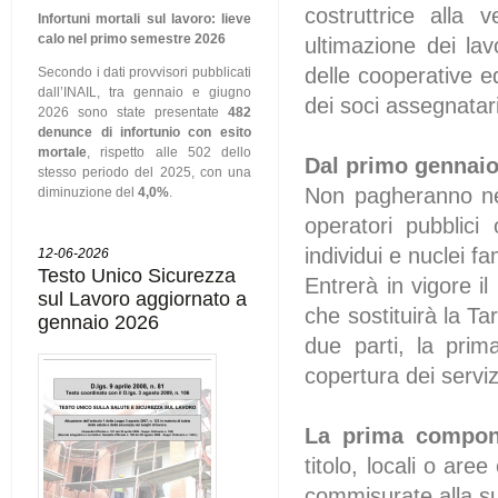
costruttrice alla 
Infortuni mortali sul lavoro: lieve
calo nel primo semestre 2026
ultimazione dei lavo
delle cooperative ed
Secondo i dati provvisori pubblicati
dall’INAIL, tra gennaio e giugno
dei soci assegnatari
2026 sono state presentate
482
denunce di infortunio con esito
mortale
, rispetto alle 502 dello
Dal primo gennaio
stesso periodo del 2025, con una
Non pagheranno nean
diminuzione del
4,0%
.
operatori pubblici
individui e nuclei fa
12-06-2026
Testo Unico Sicurezza
Entrerà in vigore i
sul Lavoro aggiornato a
che sostituirà la T
gennaio 2026
due parti, la prim
copertura dei servizi 
La prima compon
titolo, locali o are
commisurate alla su