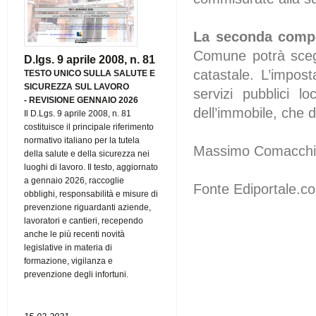
La seconda compo
Comune potrà scegl
D.lgs. 9 aprile 2008, n. 81
catastale. L’impost
TESTO UNICO SULLA SALUTE E
SICUREZZA SUL LAVORO
servizi pubblici l
-
REVISIONE GENNAIO 2026
dell’immobile, che d
Il D.Lgs. 9 aprile 2008, n. 81
costituisce il principale riferimento
normativo italiano per la tutela
Massimo Comacch
della salute e della sicurezza nei
luoghi di lavoro. Il testo, aggiornato
a gennaio 2026, raccoglie
Fonte Ediportale.com
obblighi, responsabilità e misure di
prevenzione riguardanti aziende,
lavoratori e cantieri, recependo
anche le più recenti novità
legislative in materia di
formazione, vigilanza e
prevenzione degli infortuni.