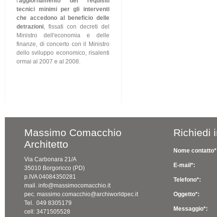
l'
aggiornamento dei requisiti
tecnici minimi per gli interventi
che accedono al beneficio delle
detrazioni
, fissati con decreti del
Ministro dell'economia e delle
finanze, di concerto con il Ministro
dello sviluppo economico, risalenti
ormai al 2007 e al 2008.
Massimo Comacchio
Richiedi 
Architetto
Nome contatto*
Via Carbonara 21/A
E-mail*:
35010 Borgoricco (PD)
p.IVA 04084350281
Telefono*:
mail. info@massimocomacchio.it
pec. massimo.comacchio@archiworldpec.it
Oggetto*:
Tel. 049 8305179
Messaggio*:
cell: 3471505528