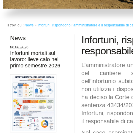
Ti trovi qui:
News
»
Infortuni, rispondono l’amministratore e il responsabile di c
Infortuni, r
News
responsabile
06.08.2026
Infortuni mortali sul
lavoro: lieve calo nel
L’amministratore un
primo semestre 2026
del cantiere s
dell’infortunio subi
non utilizza i dispos
ha deciso la Corte 
sentenza 43434/20
Infortuni, rispondo
il responsabile di c
Nel caso esaminat