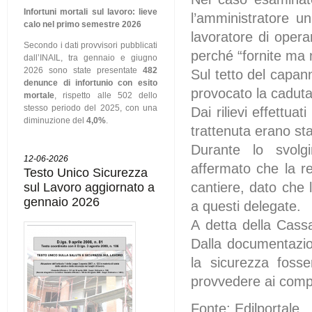
Infortuni mortali sul lavoro: lieve
l’amministratore un
calo nel primo semestre 2026
lavoratore di opera
Secondo i dati provvisori pubblicati
perché “fornite ma no
dall’INAIL, tra gennaio e giugno
2026 sono state presentate
482
Sul tetto del capa
denunce di infortunio con esito
provocato la caduta 
mortale
, rispetto alle 502 dello
stesso periodo del 2025, con una
Dai rilievi effettuat
diminuzione del
4,0%
.
trattenuta erano stat
Durante lo svolg
12-06-2026
affermato che la r
Testo Unico Sicurezza
cantiere, dato che 
sul Lavoro aggiornato a
gennaio 2026
a questi delegate.
A detta della Cassa
Dalla documentazion
la sicurezza fosse
provvedere ai compiti
Fonte: Edilportale