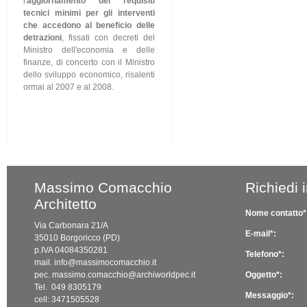
l'
aggiornamento dei requisiti
tecnici minimi per gli interventi
che accedono al beneficio delle
detrazioni
, fissati con decreti del
Ministro dell'economia e delle
finanze, di concerto con il Ministro
dello sviluppo economico, risalenti
ormai al 2007 e al 2008.
Massimo Comacchio
Richiedi 
Architetto
Nome contatto*
Via Carbonara 21/A
E-mail*:
35010 Borgoricco (PD)
p.IVA 04084350281
Telefono*:
mail. info@massimocomacchio.it
pec. massimo.comacchio@archiworldpec.it
Oggetto*:
Tel. 049 8305179
Messaggio*:
cell: 3471505528