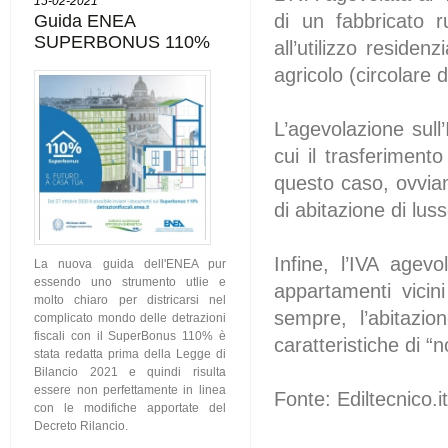
15-02-2021
Guida ENEA
di un fabbricato 
SUPERBONUS 110%
all’utilizzo reside
agricolo (circolare 
L’agevolazione sull
cui il trasferiment
questo caso, ovviam
di abitazione di lus
Infine, l’IVA agev
La nuova guida dell'ENEA pur
essendo uno strumento utlie e
appartamenti vicini
molto chiaro per districarsi nel
sempre, l’abitazio
complicato mondo delle detrazioni
fiscali con il SuperBonus 110% è
caratteristiche di “
stata redatta prima della Legge di
Bilancio 2021 e quindi risulta
essere non perfettamente in linea
Fonte: Ediltecnico.i
con le modifiche apportate del
Decreto Rilancio.