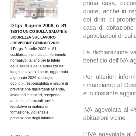
prima casa, occor
quote, anche in reg
dei diritti di propr
D.lgs. 9 aprile 2008, n. 81
casa di abitazione
TESTO UNICO SULLA SALUTE E
agevolazioni di cui 
SICUREZZA SUL LAVORO
-
REVISIONE GENNAIO 2026
Il D.Lgs. 9 aprile 2008, n. 81
La dichiarazione va 
costituisce il principale riferimento
beneficio dell’IVA 
normativo italiano per la tutela
della salute e della sicurezza nei
luoghi di lavoro. Il testo, aggiornato
Per ulteriori inform
a gennaio 2026, raccoglie
obblighi, responsabilità e misure di
rimandiamo al Dossi
prevenzione riguardanti aziende,
e in costante aggi
lavoratori e cantieri, recependo
anche le più recenti novità
legislative in materia di
IVA agevolata al 4%
formazione, vigilanza e
abitazioni vicine
prevenzione degli infortuni.
L’IVA agevolata al 