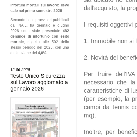
Infortuni mortali sul lavoro: lieve
dall’acquisto, la pr
calo nel primo semestre 2026
Secondo i dati provvisori pubblicati
I requisiti oggettiv
dall’INAIL, tra gennaio e giugno
2026 sono state presentate
482
denunce di infortunio con esito
1. Immobile non si 
mortale
, rispetto alle 502 dello
stesso periodo del 2025, con una
diminuzione del
4,0%
.
2. Novità del benef
12-06-2026
Per fruire dell’I
Testo Unico Sicurezza
necessario che la
sul Lavoro aggiornato a
gennaio 2026
caratteristiche di l
(per esempio, la p
campi da tennis co
mq).
Inoltre, per benefi