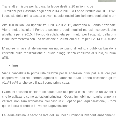
Tra le altre misure per la casa, la legge destina 20 milioni, cioè
10 milioni per ciascuno degli anni 2014 e 2015, a Fondo istituito dal DL 112/20
l’acquisto della prima casa a giovani coppie, nuclei familiari monogenitoriali e und
Altri 100 milioni, da ripartire tra il 2014 e il 2015, andranno al Fondo nazionale
Viene inoltre istituito il Fondo a sostegno degli inquilini morosi incolpevoli, c
altrettanti per il 2015. Il Fondo di solidarietà per i mutui per l’acquisto della 
infine incrementato con una dotazione di 20 milioni di euro per il 2014 e 20 milion
E' inoltre in fase di definizione un nuovo piano di edilizia pubblica basato su
esistenti, sulla realizzazione di nuovi alloggi senza consumo di suolo, su nuov
affitto.
Imu
Viene cancellata la prima rata dell’Imu per le abitazioni principali e le loro pe
cooperative edilizie, i terreni agricoli e i fabbricati rurali. Fanno eccezione gli i
A1, A8 e A9 anche se utilizzati come prima casa.
I Comuni possono decidere se equiparare alla prima casa anche le abitazioni con
che le utilizzano come abitazioni principali. Questi immobili non pagheranno la 
versata, non sarà rimborsata. Nel caso in cui optino per l’equiparazione, i Com
quale fascia di reddito far valere l’agevolazione.
La legge elimina la seconda rata dell’Imu per gli immobili invenduti appartenenti