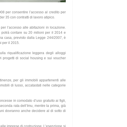
08 per consentire l’accesso al credito per
er 35 con contratti di lavoro atipico.
 per l’accesso alle abitazioni in locazione.
he potrà contare su 20 milioni per il 2014 e
prima casa, previsto dalla Legge 244/2007, è
i per il 2015.
lla riqualificazione leggera degli alloggi
i progetti di social housing e sui voucher
rtinenze, per gli immobili appartenenti alle
mmobili di lusso, accatastati nelle categorie
cesse in comodato d’uso gratuito ai figli,
seconda rata dell’Imu, mentre la prima, già
uni dovranno anche decidere al di sotto di
 alle imprese di costruzione. L’esenzione si