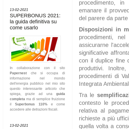
procedimento, in v
emanare il provved
13-02-2021
SUPERBONUS 2021:
del parere da parte
la guida definitiva su
come usarlo
Disposizioni in m
procedimenti, nel 
assicurarne l'accele
significative affron
con il duplice fine
produttivi. Inoltr
In collaborazione con il sito
Papernest
che si occupa di
procedimenti di Va
informazione nel mondo
Integrata Ambiental
dell'energia pubblico nel mio sito
questo interessante articolo che
spiega, grazie ad una
guida
Tra le
semplificazi
completa
ma di semplice fruizione
contesto le proced
il
Superbonus 110%
e come
accedere alle detrazioni fiscali.
relativa al pagamen
richieste a più uffi
quella volta a conse
13-02-2021