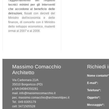
l'
aggiornamento dei requisiti
tecnici minimi per gli interventi
che accedono al beneficio delle
detrazioni
, fissati con decreti del
Ministro dell'economia e delle
finanze, di concerto con il Ministro
dello sviluppo economico, risalenti
ormai al 2007 e al 2008.
Massimo Comacchio
Richiedi 
Architetto
Nome contatto*
Via Carbonara 21/A
E-mail*:
35010 Borgoricco (PD)
p.IVA 04084350281
Telefono*:
mail. info@massimocomacchio.it
pec. massimo.comacchio@archiworldpec.it
Oggetto*:
Tel. 049 8305179
Messaggio*:
cell: 3471505528