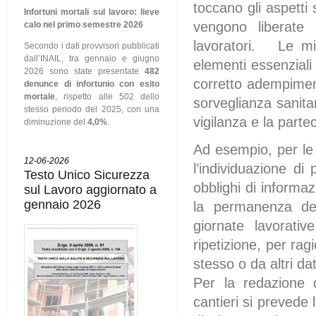
toccano gli aspetti 
Infortuni mortali sul lavoro: lieve
vengono liberate r
calo nel primo semestre 2026
lavoratori. Le mis
Secondo i dati provvisori pubblicati
dall’INAIL, tra gennaio e giugno
elementi essenziali
2026 sono state presentate
482
corretto adempiment
denunce di infortunio con esito
mortale
, rispetto alle 502 dello
sorveglianza sanitar
stesso periodo del 2025, con una
vigilanza e la parte
diminuzione del
4,0%
.
Ad esempio, per le 
12-06-2026
l’individuazione di
Testo Unico Sicurezza
obblighi di informa
sul Lavoro aggiornato a
gennaio 2026
la permanenza del
giornate lavorativ
ripetizione, per rag
stesso o da altri dat
Per la redazione 
cantieri si prevede 