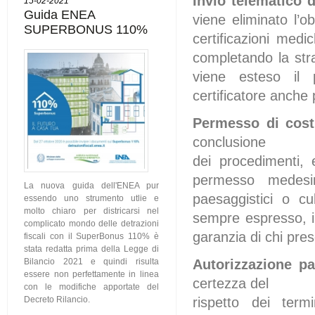
Invio telematico d
15-02-2021
Guida ENEA
viene eliminato l’ob
SUPERBONUS 110%
certificazioni medi
completando la str
viene esteso il p
certificatore anche p
Permesso di cost
conclusione
dei procedimenti, e
permesso medesim
La nuova guida dell'ENEA pur
paesaggistici o cu
essendo uno strumento utlie e
molto chiaro per districarsi nel
sempre espresso, in
complicato mondo delle detrazioni
garanzia di chi pres
fiscali con il SuperBonus 110% è
stata redatta prima della Legge di
Autorizzazione p
Bilancio 2021 e quindi risulta
essere non perfettamente in linea
certezza del
con le modifiche apportate del
rispetto dei ter
Decreto Rilancio.