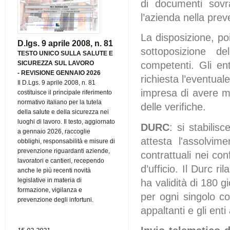
di documenti sovra
l’azienda nella preve
La disposizione, poi
D.lgs. 9 aprile 2008, n. 81
sottoposizione de
TESTO UNICO SULLA SALUTE E
SICUREZZA SUL LAVORO
competenti. Gli en
-
REVISIONE GENNAIO 2026
richiesta l’eventuale
Il D.Lgs. 9 aprile 2008, n. 81
impresa di avere ma
costituisce il principale riferimento
normativo italiano per la tutela
delle verifiche.
della salute e della sicurezza nei
luoghi di lavoro. Il testo, aggiornato
DURC
: si stabilis
a gennaio 2026, raccoglie
attesta l'assolvime
obblighi, responsabilità e misure di
prevenzione riguardanti aziende,
contrattuali nei co
lavoratori e cantieri, recependo
d’ufficio. Il Durc ri
anche le più recenti novità
legislative in materia di
ha validità di 180 g
formazione, vigilanza e
per ogni singolo con
prevenzione degli infortuni.
appaltanti e gli enti