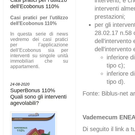
interventi, e c
dell’Ecobonus 110%
interventi alm
prestazioni;
C
asi pratici per l’utilizzo
dell’Ecobonus 110%
per gli interven
28.02.17 n.58 c
In questa serie di news
vedremo dei casi pratici
dell’intervento
per l’applicazione
dell’intervento 
dell’Ecobonus sia per
interventi su singole unità
inferiore d
immobiliari che su
tipo c);
appartamenti.
inferiore d
tipo d).
24-08-2020
SuperBonus 110%
Fonte: Biblus-net a
Quali sono gli interventi
agevolabili?
Vademecum ENE
Di seguito il link a