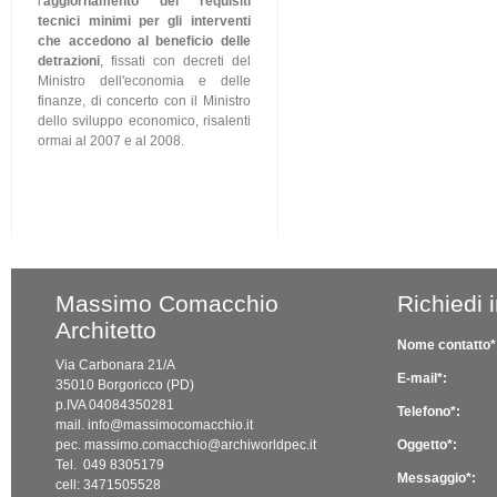
l'
aggiornamento dei requisiti
tecnici minimi per gli interventi
che accedono al beneficio delle
detrazioni
, fissati con decreti del
Ministro dell'economia e delle
finanze, di concerto con il Ministro
dello sviluppo economico, risalenti
ormai al 2007 e al 2008.
Massimo Comacchio
Richiedi 
Architetto
Nome contatto*
Via Carbonara 21/A
E-mail*:
35010 Borgoricco (PD)
p.IVA 04084350281
Telefono*:
mail. info@massimocomacchio.it
pec. massimo.comacchio@archiworldpec.it
Oggetto*:
Tel. 049 8305179
Messaggio*:
cell: 3471505528