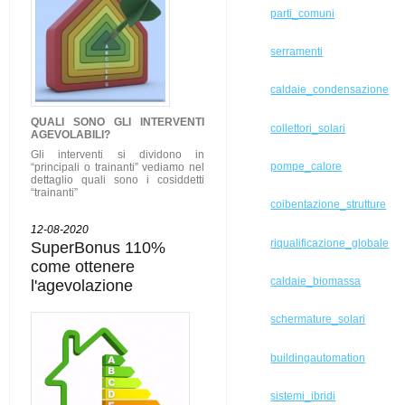
parti_comuni
serramenti
caldaie_condensazione
QUALI SONO GLI
INTERVENTI
collettori_solari
AGEVOLABILI
?
Gli interventi si dividono in
pompe_calore
“principali o trainanti” vediamo nel
dettaglio quali sono i cosiddetti
“trainanti”
coibentazione_strutture
12-08-2020
riqualificazione_globale
SuperBonus 110%
come ottenere
caldaie_biomassa
l'agevolazione
schermature_solari
buildingautomation
sistemi_ibridi