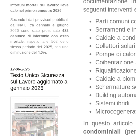
documentazione. In 
Infortuni mortali sul lavoro: lieve
seguenti interventi e
calo nel primo semestre 2026
Secondo i dati provvisori pubblicati
Parti comuni c
dall’INAIL, tra gennaio e giugno
Serramenti e in
2026 sono state presentate
482
denunce di infortunio con esito
Caldaie a con
mortale
, rispetto alle 502 dello
Collettori solari
stesso periodo del 2025, con una
diminuzione del
4,0%
.
Pompe di calo
Coibentazione 
Riqualificazion
12-06-2026
Testo Unico Sicurezza
Caldaie a bio
sul Lavoro aggiornato a
Schermature so
gennaio 2026
Building autom
Sistemi ibridi
Microcogenerat
In questo articol
condominiali (pe