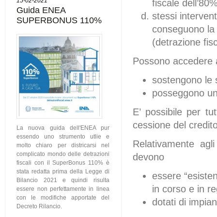
15-02-2021
fiscale dell’80%
Guida ENEA
stessi intervent
SUPERBONUS 110%
conseguono la r
(detrazione fis
Possono accedere all
sostengono le s
posseggono un di
E’ possibile per tut
cessione del credito
La nuova guida dell'ENEA pur
essendo uno strumento utlie e
Relativamente agli 
molto chiaro per districarsi nel
complicato mondo delle detrazioni
devono
fiscali con il SuperBonus 110% è
stata redatta prima della Legge di
essere “esisten
Bilancio 2021 e quindi risulta
in corso e in r
essere non perfettamente in linea
con le modifiche apportate del
dotati di impia
Decreto Rilancio.