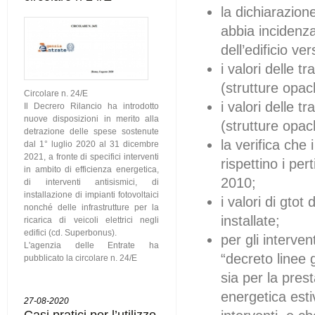
la dichiarazione
abbia incidenza
dell’edificio ve
i valori delle t
(strutture opac
Circolare n. 24/E
i valori delle t
Il Decrero Rilancio ha introdotto
nuove disposizioni in merito alla
(strutture opac
detrazione delle spese sostenute
la verifica che 
dal 1° luglio 2020 al 31 dicembre
2021, a fronte di specifici interventi
rispettino i per
in ambito di efficienza energetica,
2010;
di interventi antisismici, di
installazione di impianti fotovoltaici
i valori di gto
nonché delle infrastrutture per la
installate;
ricarica di veicoli elettrici negli
edifici (cd. Superbonus).
per gli interven
L'agenzia delle Entrate ha
“decreto linee g
pubblicato la circolare n. 24/E
sia per la pres
energetica esti
27-08-2020
Casi pratici per l’utilizzo