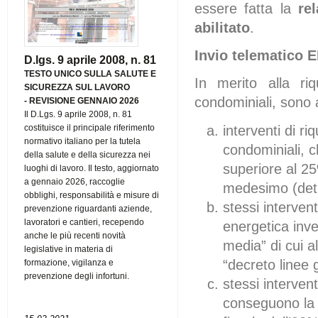
essere fatta la
rel
abilitato
.
Invio telematico 
D.lgs. 9 aprile 2008, n. 81
TESTO UNICO SULLA SALUTE E
In merito alla riq
SICUREZZA SUL LAVORO
condominiali, sono a
-
REVISIONE GENNAIO 2026
Il D.Lgs. 9 aprile 2008, n. 81
interventi di ri
costituisce il principale riferimento
normativo italiano per la tutela
condominiali, c
della salute e della sicurezza nei
superiore al 25
luoghi di lavoro. Il testo, aggiornato
a gennaio 2026, raccoglie
medesimo (detr
obblighi, responsabilità e misure di
stessi intervent
prevenzione riguardanti aziende,
lavoratori e cantieri, recependo
energetica inv
anche le più recenti novità
media” di cui a
legislative in materia di
“decreto linee 
formazione, vigilanza e
prevenzione degli infortuni.
stessi intervent
conseguono la r