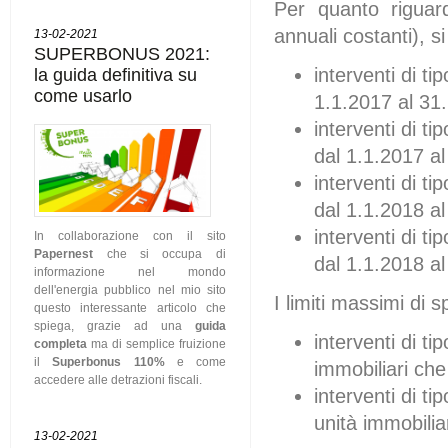
Per quanto riguar
annuali costanti), s
13-02-2021
SUPERBONUS 2021:
interventi di t
la guida definitiva su
come usarlo
1.1.2017 al 31
interventi di t
dal 1.1.2017 a
interventi di ti
dal 1.1.2018 a
interventi di t
In collaborazione con il sito
Papernest
che si occupa di
dal 1.1.2018 a
informazione nel mondo
dell'energia pubblico nel mio sito
I limiti massimi di 
questo interessante articolo che
spiega, grazie ad una
guida
interventi di ti
completa
ma di semplice fruizione
il
Superbonus 110%
e come
immobiliari che
accedere alle detrazioni fiscali.
interventi di t
unità immobilia
13-02-2021