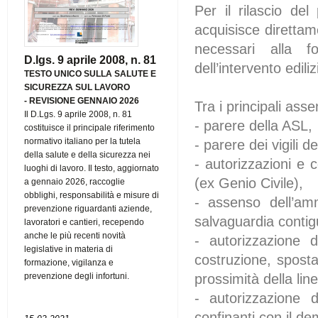
Per il rilascio del
acquisisce direttam
necessari alla fo
D.lgs. 9 aprile 2008, n. 81
dell’intervento ediliz
TESTO UNICO SULLA SALUTE E
SICUREZZA SUL LAVORO
-
REVISIONE GENNAIO 2026
Tra i principali asse
Il D.Lgs. 9 aprile 2008, n. 81
- parere della ASL,
costituisce il principale riferimento
normativo italiano per la tutela
- parere dei vigili d
della salute e della sicurezza nei
- autorizzazioni e c
luoghi di lavoro. Il testo, aggiornato
(ex Genio Civile),
a gennaio 2026, raccoglie
obblighi, responsabilità e misure di
- assenso dell’amm
prevenzione riguardanti aziende,
salvaguardia contigu
lavoratori e cantieri, recependo
anche le più recenti novità
- autorizzazione d
legislative in materia di
costruzione, sposta
formazione, vigilanza e
prossimità della lin
prevenzione degli infortuni.
- autorizzazione d
confinanti con il d