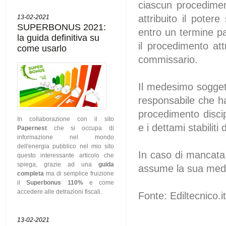
ciascun procedimen
attribuito il potere
13-02-2021
SUPERBONUS 2021:
entro un termine pa
la guida definitiva su
il procedimento at
come usarlo
commissario.
Il medesimo soggett
responsabile che ha 
procedimento discip
In collaborazione con il sito
e i dettami stabiliti 
Papernest
che si occupa di
informazione nel mondo
dell'energia pubblico nel mio sito
In caso di mancata 
questo interessante articolo che
spiega, grazie ad una
guida
assume la sua medes
completa
ma di semplice fruizione
il
Superbonus 110%
e come
accedere alle detrazioni fiscali.
Fonte: Ediltecnico.i
13-02-2021