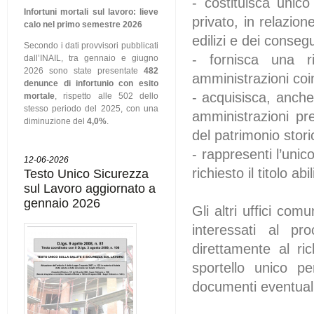
- costituisca unic
Infortuni mortali sul lavoro: lieve
privato, in relazion
calo nel primo semestre 2026
edilizi e dei conseguen
Secondo i dati provvisori pubblicati
- fornisca una r
dall’INAIL, tra gennaio e giugno
2026 sono state presentate
482
amministrazioni coi
denunce di infortunio con esito
- acquisisca, anche
mortale
, rispetto alle 502 dello
stesso periodo del 2025, con una
amministrazioni pre
diminuzione del
4,0%
.
del patrimonio stori
- rappresenti l’uni
12-06-2026
richiesto il titolo abil
Testo Unico Sicurezza
sul Lavoro aggiornato a
gennaio 2026
Gli altri uffici co
interessati al pr
direttamente al ri
sportello unico pe
documenti eventual