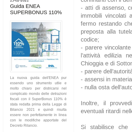
15-02-2021
Guida ENEA
- atti di assenso, c
SUPERBONUS 110%
immobili vincolati 
fermo restando che
preposta alla tute
codice;
- parere vincolant
l’attività edilizia
Chioggia e di Sottom
- parere dell’autori
La nuova guida dell'ENEA pur
- assensi in materia 
essendo uno strumento utlie e
- nulla osta dell’au
molto chiaro per districarsi nel
complicato mondo delle detrazioni
fiscali con il SuperBonus 110% è
Inoltre, il provve
stata redatta prima della Legge di
Bilancio 2021 e quindi risulta
eventuali ritardi nel
essere non perfettamente in linea
con le modifiche apportate del
Decreto Rilancio.
Si stabilisce che 