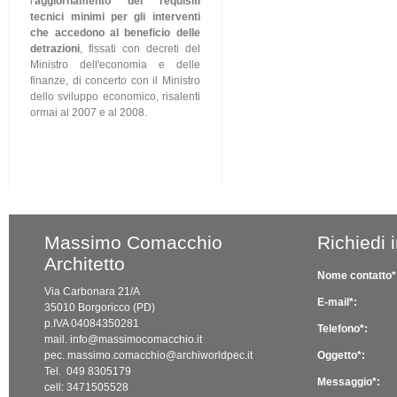
l'
aggiornamento dei requisiti
tecnici minimi per gli interventi
che accedono al beneficio delle
detrazioni
, fissati con decreti del
Ministro dell'economia e delle
finanze, di concerto con il Ministro
dello sviluppo economico, risalenti
ormai al 2007 e al 2008.
Massimo Comacchio
Richiedi 
Architetto
Nome contatto*
Via Carbonara 21/A
E-mail*:
35010 Borgoricco (PD)
p.IVA 04084350281
Telefono*:
mail. info@massimocomacchio.it
pec. massimo.comacchio@archiworldpec.it
Oggetto*:
Tel. 049 8305179
Messaggio*:
cell: 3471505528