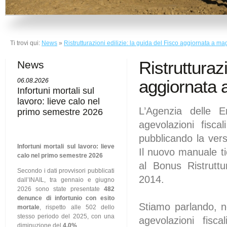
Ti trovi qui:
News
»
Ristrutturazioni edilizie: la guida del Fisco aggiornata a m
Ristrutturazi
News
aggiornata 
06.08.2026
Infortuni mortali sul
lavoro: lieve calo nel
L’Agenzia delle E
primo semestre 2026
agevolazioni fiscali
pubblicando la ver
Infortuni mortali sul lavoro: lieve
Il nuovo manuale ti
calo nel primo semestre 2026
al Bonus Ristruttu
Secondo i dati provvisori pubblicati
2014.
dall’INAIL, tra gennaio e giugno
2026 sono state presentate
482
denunce di infortunio con esito
Stiamo parlando, ne
mortale
, rispetto alle 502 dello
stesso periodo del 2025, con una
agevolazioni fisc
diminuzione del
4,0%
.