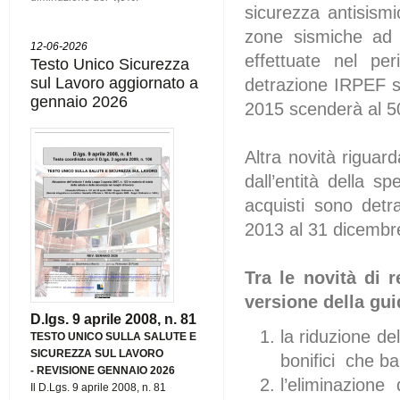
sicurezza antisismic
zone sismiche ad a
12-06-2026
effettuate nel p
Testo Unico Sicurezza
sul Lavoro aggiornato a
detrazione IRPEF s
gennaio 2026
2015 scenderà al 
Altra novità riguar
dall’entità della sp
acquisti sono detr
2013 al 31 dicembr
Tra le novità di 
versione della gui
D.lgs. 9 aprile 2008, n. 81
la riduzione de
TESTO UNICO SULLA SALUTE E
SICUREZZA SUL LAVORO
bonifici che b
-
REVISIONE GENNAIO 2026
l’eliminazione
Il D.Lgs. 9 aprile 2008, n. 81