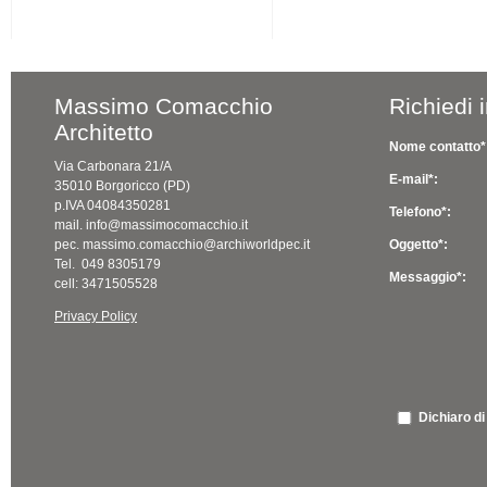
Massimo Comacchio
Richiedi 
Architetto
Nome contatto*
Via Carbonara 21/A
E-mail*:
35010 Borgoricco (PD)
p.IVA 04084350281
Telefono*:
mail. info@massimocomacchio.it
pec. massimo.comacchio@archiworldpec.it
Oggetto*:
Tel. 049 8305179
Messaggio*:
cell: 3471505528
Privacy Policy
Dichiaro di