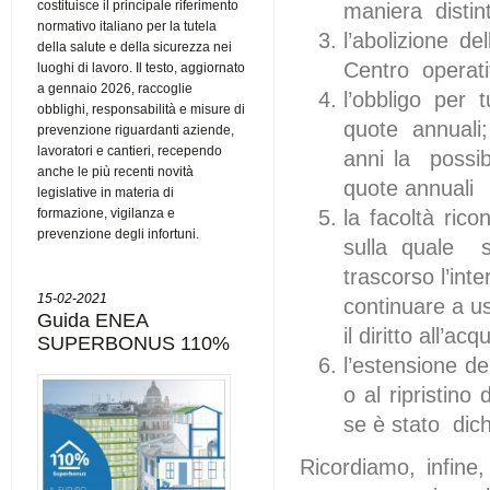
costituisce il principale riferimento
maniera distint
normativo italiano per la tutela
l’abolizione de
della salute e della sicurezza nei
Centro operati
luoghi di lavoro. Il testo, aggiornato
a gennaio 2026, raccoglie
l’obbligo per t
obblighi, responsabilità e misure di
quote annuali; 
prevenzione riguardanti aziende,
lavoratori e cantieri, recependo
anni la possibi
anche le più recenti novità
quote annuali
legislative in materia di
formazione, vigilanza e
la facoltà rico
prevenzione degli infortuni.
sulla quale s
trascorso l’int
15-02-2021
continuare a us
Guida ENEA
il diritto all’a
SUPERBONUS 110%
l’estensione de
o al ripristino
se è stato dich
Ricordiamo, infine