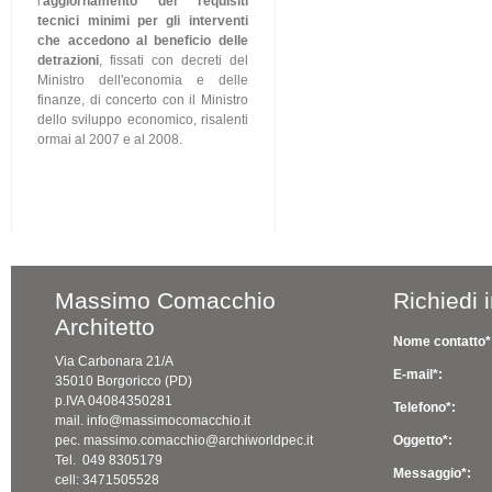
l'
aggiornamento dei requisiti
tecnici minimi per gli interventi
che accedono al beneficio delle
detrazioni
, fissati con decreti del
Ministro dell'economia e delle
finanze, di concerto con il Ministro
dello sviluppo economico, risalenti
ormai al 2007 e al 2008.
Massimo Comacchio
Richiedi 
Architetto
Nome contatto*
Via Carbonara 21/A
E-mail*:
35010 Borgoricco (PD)
p.IVA 04084350281
Telefono*:
mail. info@massimocomacchio.it
pec. massimo.comacchio@archiworldpec.it
Oggetto*:
Tel. 049 8305179
Messaggio*:
cell: 3471505528