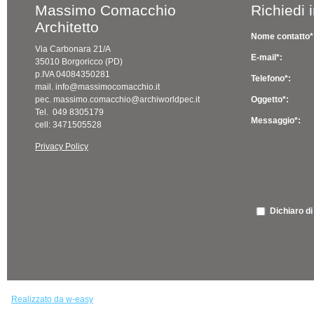
Massimo Comacchio
Richiedi 
Architetto
Nome contatto*
Via Carbonara 21/A
E-mail*:
35010 Borgoricco (PD)
p.IVA 04084350281
Telefono*:
mail. info@massimocomacchio.it
pec. massimo.comacchio@archiworldpec.it
Oggetto*:
Tel. 049 8305179
Messaggio*:
cell: 3471505528
Privacy Policy
Dichiaro di
Realizzato da w-easy