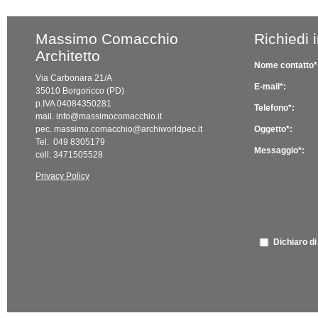
Massimo Comacchio
Richiedi 
Architetto
Nome contatto*
Via Carbonara 21/A
E-mail*:
35010 Borgoricco (PD)
p.IVA 04084350281
Telefono*:
mail. info@massimocomacchio.it
pec. massimo.comacchio@archiworldpec.it
Oggetto*:
Tel. 049 8305179
Messaggio*:
cell: 3471505528
Privacy Policy
Dichiaro di