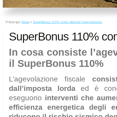
Ti trovi qui:
News
»
SuperBonus 110% come ottenere l'agevolazione
SuperBonus 110% come
In cosa consiste l’age
il SuperBonus 110%
L’agevolazione fiscale
consis
dall’imposta lorda
ed è conc
eseguono
interventi che aumen
efficienza energetica degli ed
riducono il rischio sismico degl