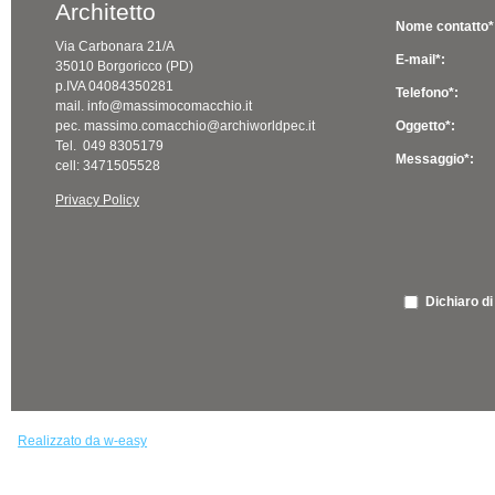
Architetto
Nome contatto*
Via Carbonara 21/A
E-mail*:
35010 Borgoricco (PD)
p.IVA 04084350281
Telefono*:
mail. info@massimocomacchio.it
pec. massimo.comacchio@archiworldpec.it
Oggetto*:
Tel. 049 8305179
Messaggio*:
cell: 3471505528
Privacy Policy
Dichiaro di
Realizzato da w-easy