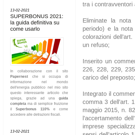
tra i contravventori 
13-02-2021
SUPERBONUS 2021:
Eliminate la nota
la guida definitiva su
periodo) e la nota
come usarlo
colorazioni dell’ar
un refuso;
Inserito un comment
226, 228, 229, 235
In collaborazione con il sito
carico del preposto
Papernest
che si occupa di
informazione nel mondo
dell'energia pubblico nel mio sito
Integrato il commen
questo interessante articolo che
spiega, grazie ad una
guida
comma 3 dell’art. 
completa
ma di semplice fruizione
maggio 2015, n. 82,
il
Superbonus 110%
e come
accedere alle detrazioni fiscali.
l’accertamento dell’
imprese specializza
13-02-2021
sensi dell’articolo