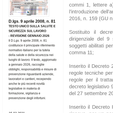
commi 1, lettere a)
l’introduzione dell’
2016, n. 159 (GU n.
D.lgs. 9 aprile 2008, n. 81
TESTO UNICO SULLA SALUTE E
Sostituito il dec
SICUREZZA SUL LAVORO
-
REVISIONE GENNAIO 2026
dirigenziale del 9
Il D.Lgs. 9 aprile 2008, n. 81
soggetti abilitati pe
costituisce il principale riferimento
normativo italiano per la tutela
comma 11;
della salute e della sicurezza nei
luoghi di lavoro. Il testo, aggiornato
a gennaio 2026, raccoglie
Inserito il Decret
obblighi, responsabilità e misure di
regole tecniche per
prevenzione riguardanti aziende,
regole per il tratt
lavoratori e cantieri, recependo
anche le più recenti novità
decreto legislativo 
legislative in materia di
del 27 settembre 2
formazione, vigilanza e
prevenzione degli infortuni.
Inserito il Decreto 