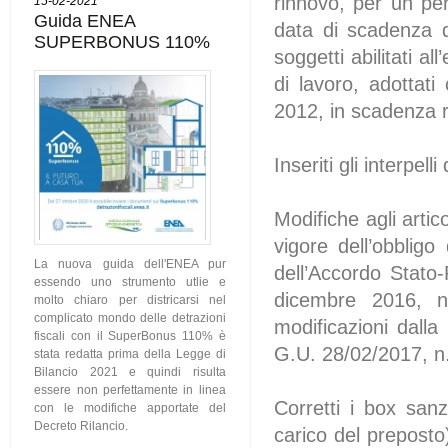
rinnovo, per un per
15-02-2021
Guida ENEA
data di scadenza del
SUPERBONUS 110%
soggetti abilitati al
di lavoro, adottati
2012, in scadenza r
Inseriti gli interpel
Modifiche agli arti
vigore dell’obbligo 
La nuova guida dell'ENEA pur
dell’Accordo Stato-
essendo uno strumento utlie e
dicembre 2016, n
molto chiaro per districarsi nel
complicato mondo delle detrazioni
modificazioni dalla
fiscali con il SuperBonus 110% è
G.U. 28/02/2017, n.
stata redatta prima della Legge di
Bilancio 2021 e quindi risulta
essere non perfettamente in linea
Corretti i box sanz
con le modifiche apportate del
Decreto Rilancio.
carico del preposto) 