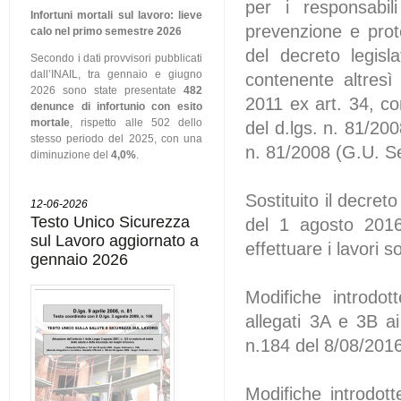
per i responsabili
Infortuni mortali sul lavoro: lieve
prevenzione e prote
calo nel primo semestre 2026
del decreto legisl
Secondo i dati provvisori pubblicati
dall’INAIL, tra gennaio e giugno
contenente altresì
2026 sono state presentate
482
2011 ex art. 34, c
denunce di infortunio con esito
mortale
, rispetto alle 502 dello
del d.lgs. n. 81/20
stesso periodo del 2025, con una
n. 81/2008 (G.U. S
diminuzione del
4,0%
.
Sostituito il decret
12-06-2026
Testo Unico Sicurezza
del 1 agosto 2016 
sul Lavoro aggiornato a
effettuare i lavori s
gennaio 2026
Modifiche introdot
allegati 3A e 3B a
n.184 del 8/08/2016
Modifiche introdott