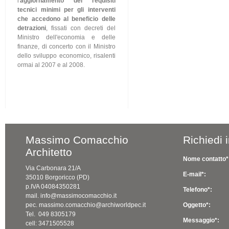
l'
aggiornamento dei requisiti
tecnici minimi per gli interventi
che accedono al beneficio delle
detrazioni
, fissati con decreti del
Ministro dell'economia e delle
finanze, di concerto con il Ministro
dello sviluppo economico, risalenti
ormai al 2007 e al 2008.
Massimo Comacchio
Richiedi 
Architetto
Nome contatto*
Via Carbonara 21/A
E-mail*:
35010 Borgoricco (PD)
p.IVA 04084350281
Telefono*:
mail. info@massimocomacchio.it
pec. massimo.comacchio@archiworldpec.it
Oggetto*:
Tel. 049 8305179
Messaggio*:
cell: 3471505528