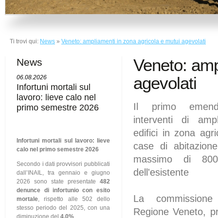
Ti trovi qui:
News
»
Veneto: ampliamenti in zona agricola e mutui agevolati
Veneto: amp
News
agevolati
06.08.2026
Infortuni mortali sul
lavoro: lieve calo nel
Il primo emend
primo semestre 2026
interventi di am
edifici in zona agr
Infortuni mortali sul lavoro: lieve
case di abitazione
calo nel primo semestre 2026
massimo di 800
Secondo i dati provvisori pubblicati
dell'esistente
dall’INAIL, tra gennaio e giugno
2026 sono state presentate
482
denunce di infortunio con esito
La commissione 
mortale
, rispetto alle 502 dello
stesso periodo del 2025, con una
Regione Veneto, p
diminuzione del
4,0%
.