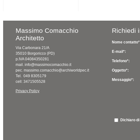
Massimo Comacchio
Richiedi 
Architetto
Nome contatto*
Via Carbonara 21/A
E-mail*:
35010 Borgoricco (PD)
p.IVA 04084350281
Telefono*:
mail. info@massimocomacchio.it
pec. massimo.comacchio@archiworldpec.it
Oggetto*:
Tel. 049 8305179
Messaggio*:
cell: 3471505528
Privacy Policy
Dichiaro di