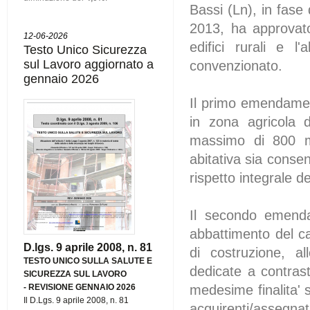
Bassi (Ln), in fase 
2013, ha approvato
12-06-2026
edifici rurali e l
Testo Unico Sicurezza
sul Lavoro aggiornato a
convenzionato.
gennaio 2026
Il primo emendamen
in zona agricola d
massimo di 800 mc
abitativa sia conse
rispetto integrale de
Il secondo emenda
abbattimento del ca
D.lgs. 9 aprile 2008, n. 81
di costruzione, al
TESTO UNICO SULLA SALUTE E
dedicate a contrast
SICUREZZA SUL LAVORO
-
REVISIONE GENNAIO 2026
medesime finalita' 
Il D.Lgs. 9 aprile 2008, n. 81
acquirenti/assegnata