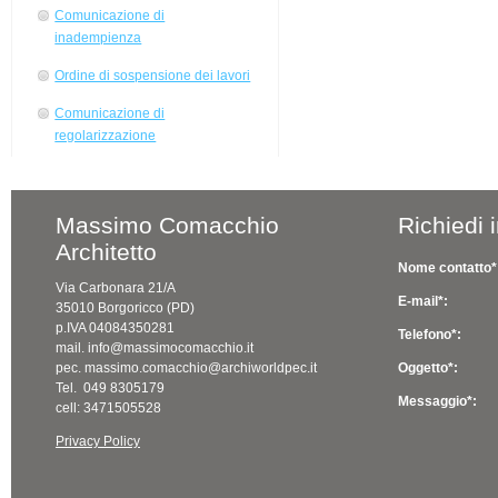
Comunicazione di
inadempienza
Ordine di sospensione dei lavori
Comunicazione di
regolarizzazione
Massimo Comacchio
Richiedi 
Architetto
Nome contatto*
Via Carbonara 21/A
E-mail*:
35010 Borgoricco (PD)
p.IVA 04084350281
Telefono*:
mail. info@massimocomacchio.it
pec. massimo.comacchio@archiworldpec.it
Oggetto*:
Tel. 049 8305179
Messaggio*:
cell: 3471505528
Privacy Policy