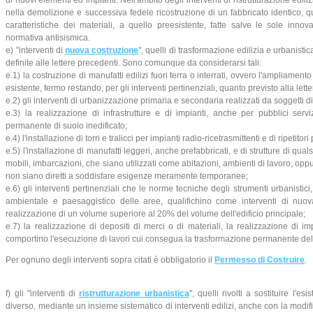
nella demolizione e successiva fedele ricostruzione di un fabbricato identico,
caratteristiche dei materiali, a quello preesistente, fatte salve le sole inn
normativa antisismica.
e) "interventi di
nuova costruzione
", quelli di trasformazione edilizia e urbanistic
definite alle lettere precedenti. Sono comunque da considerarsi tali:
e.1) la costruzione di manufatti edilizi fuori terra o interrati, ovvero l'ampliament
esistente, fermo restando, per gli interventi pertinenziali, quanto previsto alla lette
e.2) gli interventi di urbanizzazione primaria e secondaria realizzati da soggetti 
e.3) la realizzazione di infrastrutture e di impianti, anche per pubblici serv
permanente di suolo inedificato;
e.4) l'installazione di torri e tralicci per impianti radio-ricetrasmittenti e di ripetito
e.5) l'installazione di manufatti leggeri, anche prefabbricati, e di strutture di qua
mobili, imbarcazioni, che siano utilizzati come abitazioni, ambienti di lavoro, opp
non siano diretti a soddisfare esigenze meramente temporanee;
e.6) gli interventi pertinenziali che le norme tecniche degli strumenti urbanistici
ambientale e paesaggistico delle aree, qualifichino come interventi di nuo
realizzazione di un volume superiore al 20% del volume dell'edificio principale;
e.7) la realizzazione di depositi di merci o di materiali, la realizzazione di impi
comportino l'esecuzione di lavori cui consegua la trasformazione permanente del 
Per ognuno degli interventi sopra citati è obbligatorio il
Permesso di Costruire
.
f) gli "interventi di
ristrutturazione urbanistica
", quelli rivolti a sostituire l'es
diverso, mediante un insieme sistematico di interventi edilizi, anche con la modific