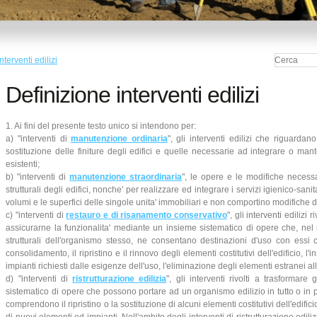
nterventi edilizi
Definizione interventi edilizi
1. Ai fini del presente testo unico si intendono per:
a) "interventi di
manutenzione ordinaria
", gli interventi edilizi che riguarda
sostituzione delle finiture degli edifici e quelle necessarie ad integrare o mant
esistenti;
b) "interventi di
manutenzione straordinaria
", le opere e le modifiche necessa
strutturali degli edifici, nonche' per realizzare ed integrare i servizi igienico-san
volumi e le superfici delle singole unita' immobiliari e non comportino modifiche d
c) "interventi di
restauro e di risanamento conservativo
", gli interventi edilizi
assicurarne la funzionalita' mediante un insieme sistematico di opere che, nel ri
strutturali dell'organismo stesso, ne consentano destinazioni d'uso con essi c
consolidamento, il ripristino e il rinnovo degli elementi costitutivi dell'edificio, 
impianti richiesti dalle esigenze dell'uso, l'eliminazione degli elementi estranei al
d) "interventi di
ristrutturazione edilizia
", gli interventi rivolti a trasformar
sistematico di opere che possono portare ad un organismo edilizio in tutto o in p
comprendono il ripristino o la sostituzione di alcuni elementi costitutivi dell'edifici
di nuovi elementi ed impianti. Nell'ambito degli interventi di ristrutturazione edil