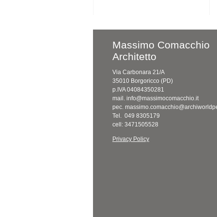
Massimo Comacchio
Architetto
Via Carbonara 21/A
35010 Borgoricco (PD)
p.IVA 04084350281
mail. info@massimocomacchio.it
pec. massimo.comacchio@archiworldpe
Tel. 049 8305179
cell: 3471505528
Privacy Policy