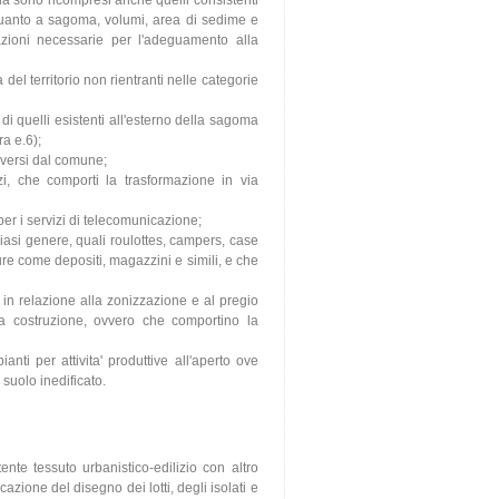
 quanto a sagoma, volumi, area di sedime e
ovazioni necessarie per l'adeguamento alla
a del territorio non rientranti nelle categorie
o di quelli esistenti all'esterno della sagoma
ra e.6);
diversi dal comune;
izi, che comporti la trasformazione in via
ri per i servizi di telecomunicazione;
lsiasi genere, quali roulottes, campers, case
ure come depositi, magazzini e simili, e che
, in relazione alla zonizzazione e al pregio
va costruzione, ovvero che comportino la
anti per attivita' produttive all'aperto ove
suolo inedificato.
istente tessuto urbanistico-edilizio con altro
azione del disegno dei lotti, degli isolati e