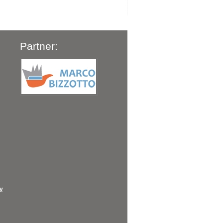
Partner:
cy