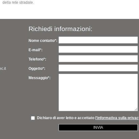
della rete stradale.
Richiedi informazioni:
Nome contatto*:
E-mail*:
Telefono*:
c.it
Oggetto*:
Messaggio*:
Dichiaro di aver letto e accettato
l'informativa sulla priva