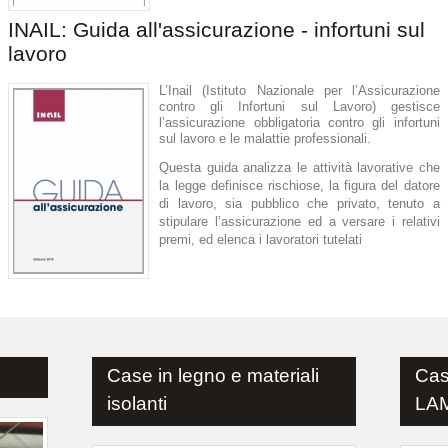
INAIL: Guida all'assicurazione - infortuni sul
lavoro
L’Inail (Istituto Nazionale per l’Assicurazione
contro gli Infortuni sul Lavoro) gestisce
l’assicurazione obbligatoria contro gli infortuni
sul lavoro e le malattie professionali.
Questa guida analizza le attività lavorative che
la legge definisce rischiose, la figura del datore
di lavoro, sia pubblico che privato, tenuto a
stipulare l’assicurazione ed a versare i relativi
premi, ed elenca i lavoratori tutelati
Case in legno e materiali
Cas
isolanti
LAM