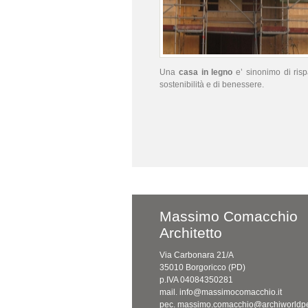
Una
casa in legno
e’ sinonimo di risp
sostenibilità e di benessere.
Massimo Comacchio
Architetto
Via Carbonara 21/A
35010 Borgoricco (PD)
p.IVA 04084350281
mail. info@massimocomacchio.it
pec. massimo.comacchio@archiworldpe