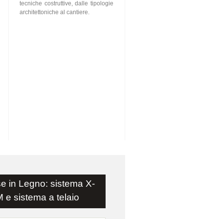
tecniche costruttive, dalle tipologie
architettoniche al cantiere.
e in Legno: sistema X-
 e sistema a telaio