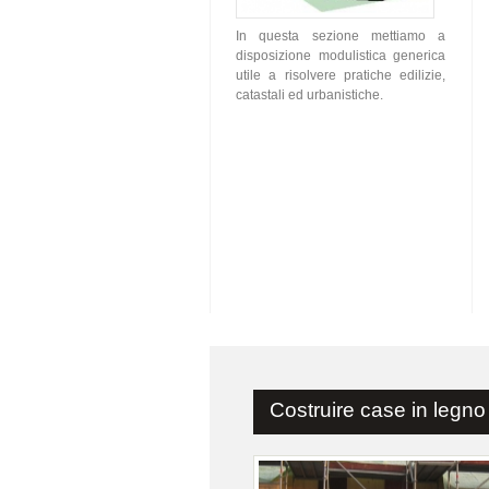
In questa sezione mettiamo a
disposizione modulistica generica
utile a risolvere pratiche edilizie,
catastali ed urbanistiche.
Costruire case in legno