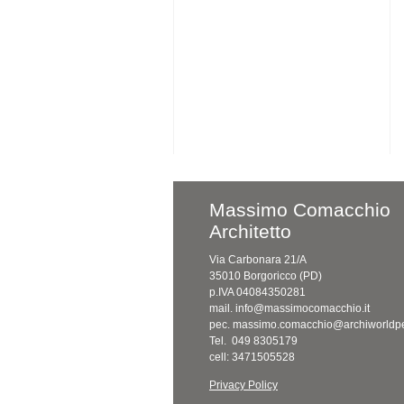
Massimo Comacchio
Architetto
Via Carbonara 21/A
35010 Borgoricco (PD)
p.IVA 04084350281
mail. info@massimocomacchio.it
pec. massimo.comacchio@archiworldpe
Tel. 049 8305179
cell: 3471505528
Privacy Policy