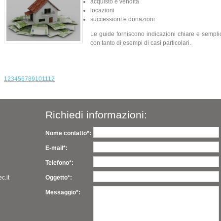
acquisto e vendita
locazioni
successioni e donazioni
Le guide forniscono indicazioni chiare e semplici
con tanto di esempi di casi particolari.
1
2
3
4
5
6
7
8
9
10
11
12
Richiedi informazioni:
Nome contatto*:
E-mail*:
Telefono*:
c.it
Oggetto*:
Messaggio*: