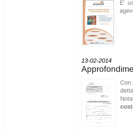
E' u
agevo
13-02-2014
Approfondimen
Con 
dett
Nota
cost