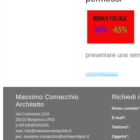
presentare una semp
1
2
3
4
5
6
7
8
9
10
11
12
Massimo Comacchio
Richiedi 
Architetto
Nome contatto*
Via Carbonara 21/A
E-mail*:
35010 Borgoricco (PD)
p.IVA 04084350281
Telefono*:
mail. info@massimocomacchio.it
pec. massimo.comacchio@archiworldpec.it
Oggetto*: