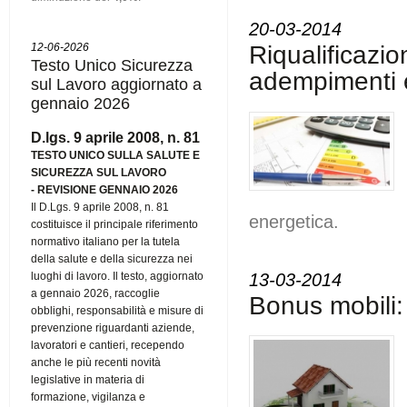
20-03-2014
12-06-2026
Riqualificazi
Testo Unico Sicurezza
adempimenti 
sul Lavoro aggiornato a
gennaio 2026
D.lgs. 9 aprile 2008, n. 81
TESTO UNICO SULLA SALUTE E
SICUREZZA SUL LAVORO
-
REVISIONE GENNAIO 2026
Il D.Lgs. 9 aprile 2008, n. 81
energetica.
costituisce il principale riferimento
normativo italiano per la tutela
della salute e della sicurezza nei
luoghi di lavoro. Il testo, aggiornato
13-03-2014
a gennaio 2026, raccoglie
Bonus mobili: 
obblighi, responsabilità e misure di
prevenzione riguardanti aziende,
lavoratori e cantieri, recependo
anche le più recenti novità
legislative in materia di
formazione, vigilanza e