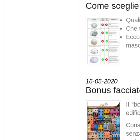
Come sceglie
Qual
Che t
Ecco 
masc
16-05-2020
Bonus facciat
Il “b
edifi
Cons
senz