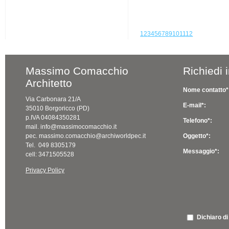
1
2
3
4
5
6
7
8
9
10
11
12
Massimo Comacchio
Richiedi 
Architetto
Nome contatto*
Via Carbonara 21/A
E-mail*:
35010 Borgoricco (PD)
p.IVA 04084350281
Telefono*:
mail. info@massimocomacchio.it
pec. massimo.comacchio@archiworldpec.it
Oggetto*:
Tel. 049 8305179
Messaggio*:
cell: 3471505528
Privacy Policy
Dichiaro di