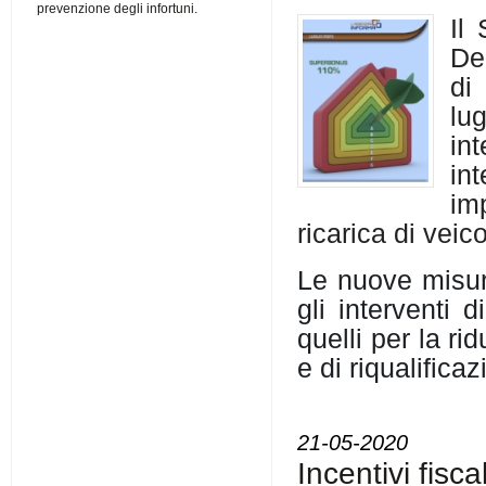
prevenzione degli infortuni.
Il
De
di
lu
int
in
imp
ricarica di veicol
Le nuove misure
gli interventi 
quelli per la r
e di riqualifica
21-05-2020
Incentivi fi