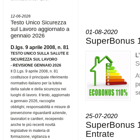
12-06-2026
Testo Unico Sicurezza
sul Lavoro aggiornato a
01-08-2020
gennaio 2026
SuperBonus 11
D.lgs. 9 aprile 2008, n. 81
TESTO UNICO SULLA SALUTE E
L
SICUREZZA SUL LAVORO
S
-
REVISIONE GENNAIO 2026
Il D.Lgs. 9 aprile 2008, n. 81
A
costituisce il principale riferimento
p
normativo italiano per la tutela
della salute e della sicurezza nei
s
luoghi di lavoro. Il testo, aggiornato
a gennaio 2026, raccoglie
obblighi, responsabilità e misure di
prevenzione riguardanti aziende,
25-07-2020
lavoratori e cantieri, recependo
SuperBonus 
anche le più recenti novità
legislative in materia di
Entrate
formazione, vigilanza e