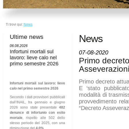
Ti trovi qui:
News
News
Ultime news
06.08.2026
Infortuni mortali sul
07-08-2020
lavoro: lieve calo nel
Primo decreto
primo semestre 2026
Asseverazioni
Primo decreto attua
Infortuni mortali sul lavoro: lieve
E ‘stato pubblicat
calo nel primo semestre 2026
modalità di trasmis
Secondo i dati provvisori pubblicati
provvedimento relat
dall’INAIL, tra gennaio e giugno
“Decreto Asseveraz
2026 sono state presentate
482
denunce di infortunio con esito
mortale
, rispetto alle 502 dello
stesso periodo del 2025, con una
diminuzione del
4,0%
.