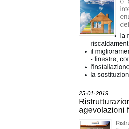
o 
in
en
det
la 
riscaldamen
il migliorame
- finestre, co
l'installazion
la sostituzio
25-01-2019
Ristrutturazio
agevolazioni f
Rist